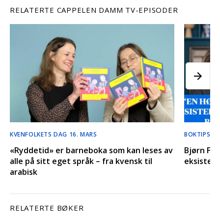
RELATERTE CAPPELEN DAMM TV-EPISODER
KVENFOLKETS DAG 16. MARS
BOKTIPS LI
«Ryddetid» er barneboka som kan leses av
Bjørn F. 
alle på sitt eget språk – fra kvensk til
eksisterer
arabisk
RELATERTE BØKER