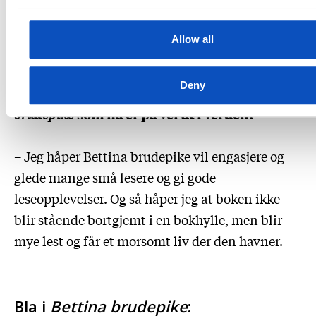
brudepike
fra manus til ferdig bok. Og akkurat
nå er jeg midt i en like spennende prosess, med
Allow all
en ny bok om Bettina. Den kommer til våren.
Deny
– Hvilke forventninger har du til
Bettina
brudepike
som nå er på vei ut i verden?
– Jeg håper Bettina brudepike vil engasjere og
glede mange små lesere og gi gode
leseopplevelser. Og så håper jeg at boken ikke
blir stående bortgjemt i en bokhylle, men blir
mye lest og får et morsomt liv der den havner.
Bla i
Bettina brudepike
: