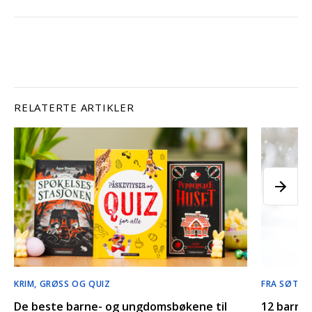
RELATERTE ARTIKLER
KRIM, GRØSS OG QUIZ
FRA SØTE P
De beste barne- og ungdomsbøkene til
12 barneb