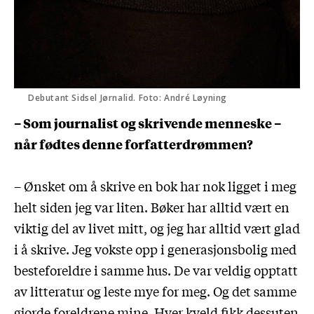
Debutant Sidsel Jørnalid. Foto: André Løyning
– Som journalist og skrivende menneske –
når fødtes denne forfatterdrømmen?
– Ønsket om å skrive en bok har nok ligget i meg
helt siden jeg var liten. Bøker har alltid vært en
viktig del av livet mitt, og jeg har alltid vært glad
i å skrive. Jeg vokste opp i generasjonsbolig med
besteforeldre i samme hus. De var veldig opptatt
av litteratur og leste mye for meg. Og det samme
gjorde foreldrene mine. Hver kveld fikk dessuten