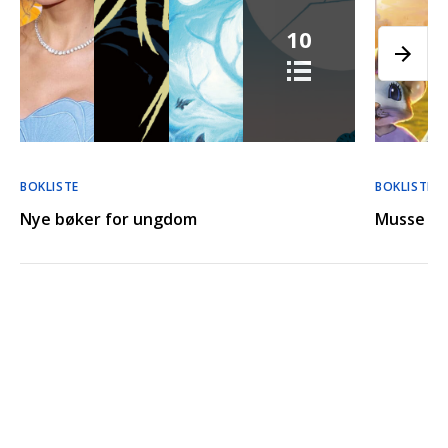
10
BOKLISTE
BOKLISTE
Nye bøker for ungdom
Musse & 