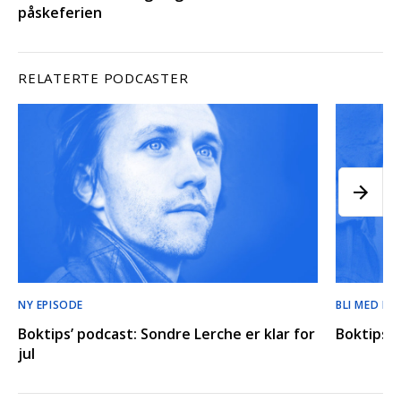
påskeferien
RELATERTE PODCASTER
NY EPISODE
BLI MED BA
Boktips’ podcast: Sondre Lerche er klar for
Boktips’ 
jul