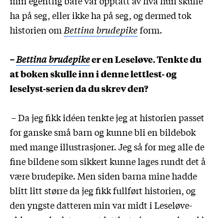
min egentlig bare var opptatt av hva hun skulle
ha på seg, eller ikke ha på seg, og dermed tok
historien om
Bettina brudepike
form.
–
Bettina brudepike
er en Leseløve. Tenkte du
at boken skulle inn i denne lettlest- og
leselyst-serien da du skrev den?
– Da jeg fikk idéen tenkte jeg at historien passet
for ganske små barn og kunne bli en bildebok
med mange illustrasjoner. Jeg så for meg alle de
fine bildene som sikkert kunne lages rundt det å
være brudepike. Men siden barna mine hadde
blitt litt større da jeg fikk fullført historien, og
den yngste datteren min var midt i Leseløve-