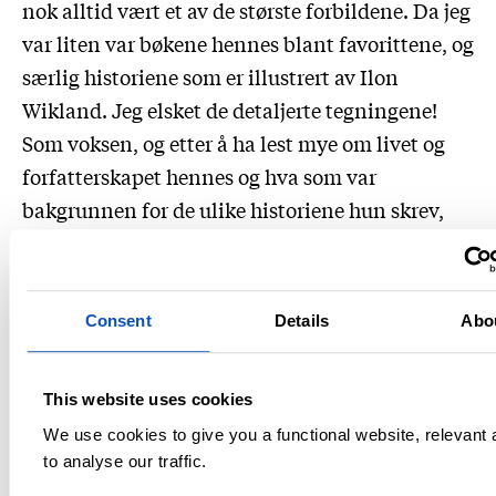
nok alltid vært et av de største forbildene. Da jeg
var liten var bøkene hennes blant favorittene, og
særlig historiene som er illustrert av Ilon
Wikland. Jeg elsket de detaljerte tegningene!
Som voksen, og etter å ha lest mye om livet og
forfatterskapet hennes og hva som var
bakgrunnen for de ulike historiene hun skrev,
har det vært spennende å lese flere av bøkene
hennes på nytt.
Consent
Details
Abo
– Mersmak? Det ryktes at du er i gang med
bok nummer to allerede?
This website uses cookies
We use cookies to give you a functional website, relevant
– Ja, dette har utvilsomt gitt mersmak! Det har
to analyse our traffic.
vært veldig spennende å jobbe med
Bettina