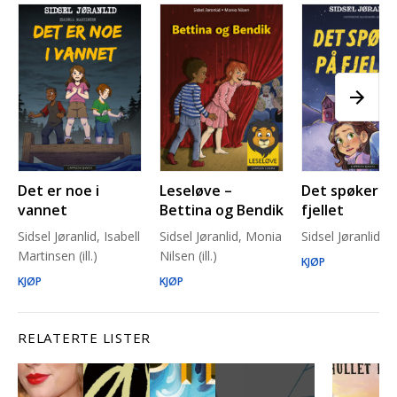
Det er noe i
Leseløve –
Det spøker p
vannet
Bettina og Bendik
fjellet
Sidsel Jøranlid, Isabell
Sidsel Jøranlid, Monia
Sidsel Jøranlid
Martinsen (ill.)
Nilsen (ill.)
KJØP
KJØP
KJØP
RELATERTE LISTER