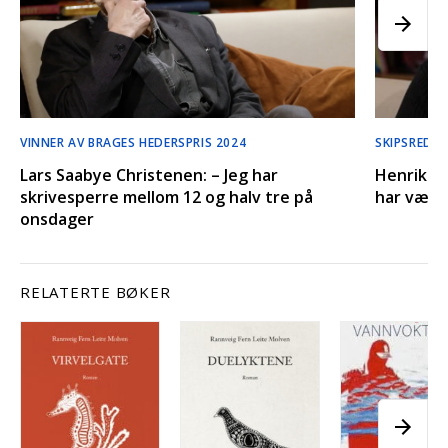
VINNER AV BRAGES HEDERSPRIS 2024
SKIPSREDE
Lars Saabye Christenen: – Jeg har
Henrik H.
skrivesperre mellom 12 og halv tre på
har vært 
onsdager
RELATERTE BØKER