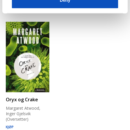
Deny
farlige han må takle.
Oryx og Crake
Margaret Atwood,
Inger Gjelsvik
(Oversetter)
KJØP