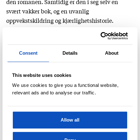
den romanen. Samtidig er den i seg selv en
svært vakker bok, og en uvanlig
oppvekstskildring og kjærlighetshistorie.
The Cat Inside
av William Bourroghs
. En liten
selvbiografisk bok som omhandler katter,
Consent
Details
About
forfatterens relasjoner til ulike katter han har
levd sammen med, og andre betraktninger om
livet og verden. Ikke for sarte hundefolk.
This website uses cookies
We use cookies to give you a functional website,
Trollvinter
av Tove Jansson
. Er glad i alle
relevant ads and to analyse our traffic.
bøkene hennes, men Trollvinter er den jeg leser
igjen og igjen, gjerne hver høst. Den bor på
nattbordet her i huset. Elsker skildringen av det
Allow all
lille mummitrollet som opplever noe helt uten
om det vanlige, vinteren, og alt det skumle og