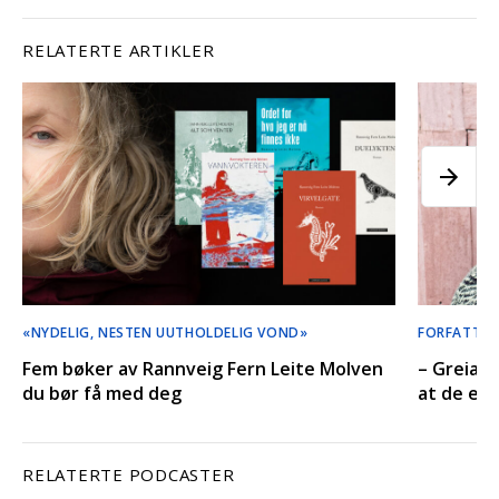
RELATERTE ARTIKLER
«NYDELIG, NESTEN UUTHOLDELIG VOND»
FORFATTER
Fem bøker av Rannveig Fern Leite Molven
– Greia 
du bør få med deg
at de er
RELATERTE PODCASTER