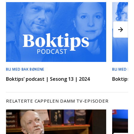
BLI MED BAK BØKENE
BLI MED BA
Boktips’ podcast | Sesong 13 | 2024
Boktips’ 
RELATERTE CAPPELEN DAMM TV-EPISODER