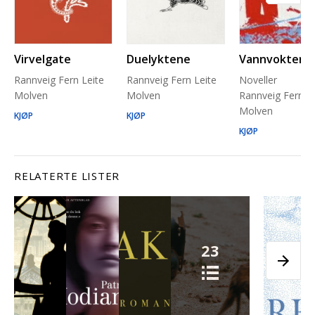
Virvelgate
Duelyktene
Vannvoktere
Rannveig Fern Leite
Rannveig Fern Leite
Noveller
Molven
Molven
Rannveig Fern Le
Molven
KJØP
KJØP
KJØP
RELATERTE LISTER
23