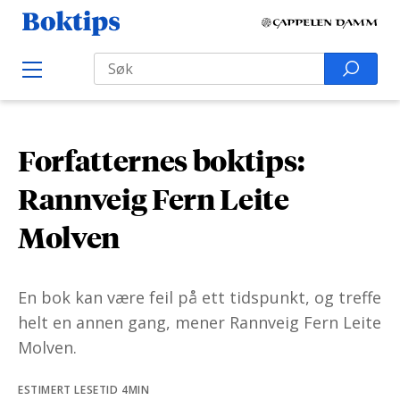
H
B
o
o
Search
p
S
O
k
p
p
e
e
t
t
a
n
i
M
i
r
e
p
Forfatternes boktips:
l
n
c
s
u
i
h
Rannveig Fern Leite
n
f
Molven
n
o
h
r
o
:
En bok kan være feil på ett tidspunkt, og treffe
l
helt en annen gang, mener Rannveig Fern Leite
d
Molven.
ESTIMERT LESETID 4MIN