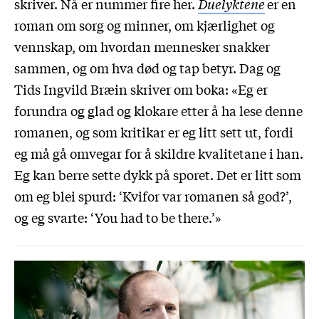
skriver. Nå er nummer fire her.
Duelyktene
er en
roman om sorg og minner, om kjærlighet og
vennskap, om hvordan mennesker snakker
sammen, og om hva død og tap betyr. Dag og
Tids Ingvild Bræin skriver om boka: «Eg er
forundra og glad og klokare etter å ha lese denne
romanen, og som kritikar er eg litt sett ut, fordi
eg må gå omvegar for å skildre kvalitetane i han.
Eg kan berre sette dykk på sporet. Det er litt som
om eg blei spurd: ‘Kvifor var romanen så god?’,
og eg svarte: ‘You had to be there.’»