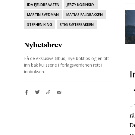
IDA FJELDBRAATEN
JERZY KOSINSKY
MARTIN SVEDMAN
MATIAS FALDBAKKEN
STEPHEN KING
STIG SÆTERBAKKEN
Nyhetsbrev
Få de ekslusive tilbud, nye boktips og en titt
inn bak kulissene i forlagsverdenen rett i
I
innboksen.
–
–
rå
De
na