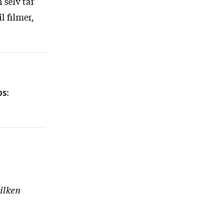
 selv tar
l filmer,
s:
vilken