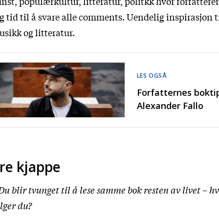
nst, populærkultur, litteratur, politkk hvor forfatteren
g tid til å svare alle comments. Uendelig inspirasjon ti
sikk og litteratur.
LES OGSÅ
Forfatternes boktip
Alexander Fallo
re kjappe
Du blir tvunget til å lese samme bok resten av livet – h
lger du?