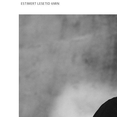
ESTIMERT LESETID 6MIN
l
d