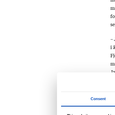
m
fo
se
– 
i 
Fj
me
Ja
Sk
–
Consent
og
og