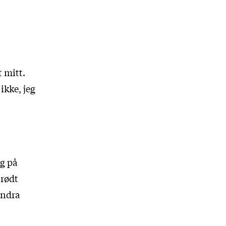
t mitt.
ikke, jeg
og på
 rødt
andra