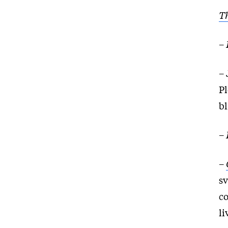
T
–
– 
Pl
bl
–
–
sv
co
li