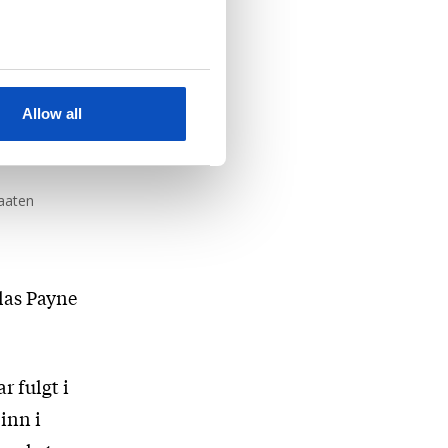
Allow all
raaten
las Payne
r fulgt i
inn i