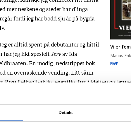
ed menneskene og stedet handlinga
regår fordi jeg har bodd sju år på bygda
lv.
Jeg er alltid spent på debutanter og hittil
Vi er fem
år har jeg likt spesielt
Jerv
av Ida
Matias Fa
eldbraaten. En modig, nedstrippet bok
KJØP
d en overraskende vending. Litt sånn
n Roar Leikvoll-aktig, egentlig. Inn i kjeften og tenn
ittent, mørkt og vakkert.
 Martin Svedman sin
Når jeg drikker
er
Details
så veldig bra. Kjenner varmen, angsten
 rusen på kroppen selv.