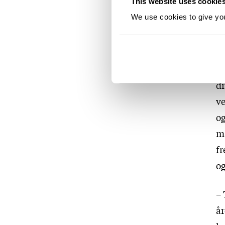
This website uses cookie
We use cookies to give you 
– 
a
S
Fo
dr
ve
og
ma
fr
og
– 
år