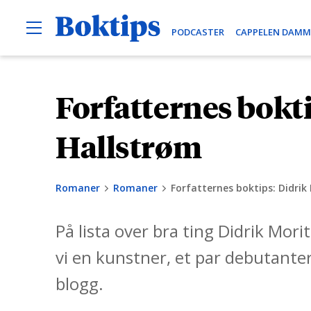
O
B
PODCASTER
CAPPELEN DAMM
p
e
o
n
k
M
e
t
Forfatternes bokti
H
n
i
u
o
p
p
Hallstrøm
s
p
t
Romaner
Romaner
Forfatternes boktips: Didrik
i
l
På lista over bra ting Didrik Morit
i
n
vi en kunstner, et par debutante
n
blogg.
h
o