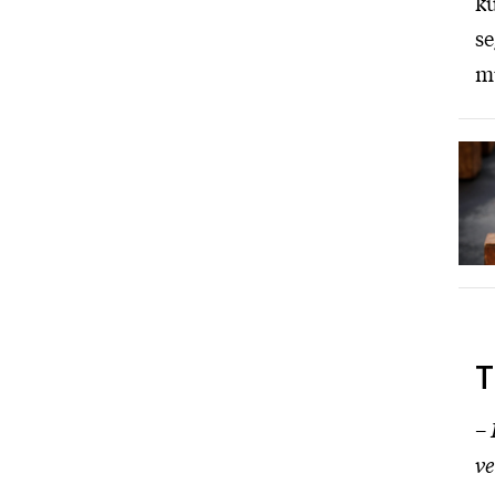
ku
se
mu
T
–
ve