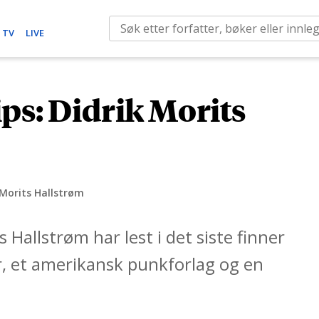
S
 TV
LIVE
e
a
r
ps: Didrik Morits
c
h
f
o
r
 Morits Hallstrøm
:
s Hallstrøm har lest i det siste finner
r, et amerikansk punkforlag og en