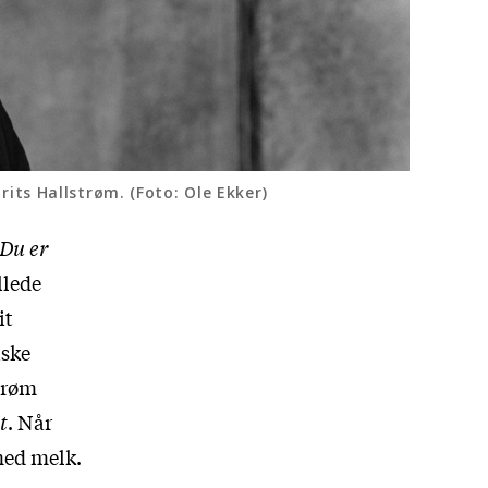
orits Hallstrøm. (Foto: Ole Ekker)
Du er
llede
it
iske
trøm
t
. Når
med melk.