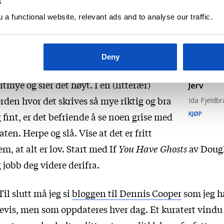
s
a functional website, relevant ads and to analyse our traffic.
Jeg har også fått øynene opp for det
merikanske labelet
Amphetamine
ulphate
. Utgivelsene deres er helt punk.
Deny
rfatterne deres slår i alle retninger. Vil
itmye og sier det høyt. I en (litterær)
Jerv
rden hvor det skrives så mye riktig og bra
Ida Fjeldb
KJØP
 fint, er det befriende å se noen grise med
ten. Herpe og slå. Vise at det er fritt
em, at alt er lov. Start med If
You Have Ghosts
av Doug
 jobb deg videre derifra.
Til slutt må jeg si
bloggen til Dennis Cooper
som jeg ha
evis, men som oppdateres hver dag. Et kuratert vindu 