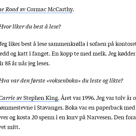
he Road
av Cormac McCarthy
.
Hvor liker du best å lese?
Jeg liker best å lese sammenkrølla i sofaen på kontore
edd og katt i fanget. En kopp te med melk. Jeg kødder 
ir 85 år når jeg leser.
Hva var den første «voksenboka» du leste og likte?
Carrie
av Stephen King.
Året var 1996. Jeg var tolv år 
ømmestevne i Stavanger. Boka var en paperback med
ver og kosta 20 spenn i en kurv på Narvesen. Den for
vet mitt.