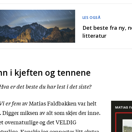
LES OGSÅ
Det beste fra ny, no
litteratur
nn i kjeften og tennene
Hva er det beste du har lest i det siste?
Vi er fem
av Matias Faldbakken var helt
. Digger miksen av alt som skjer der inne.
t overnaturlige og det VELDIG
turlige. Kanskje jeg connecter litt ekstra