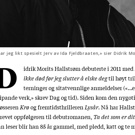
ar jeg likt spesielt Jerv av Ida Fjeldbraaten,» sier Didrik M
D
idrik Morits Hallstrøm debuterte i 2011 med
ikke død før jeg slutter å elske deg
til høyt tri
terninger og sitatvennlige anmeldelser («…e
ipande verk,» skrev Dag og tid). Siden kom den nygot
røsseren
Krø
og fremtidsthrilleren
Lysår
. Nå har Halls
revet oppfølgeren til debutromanen,
Ta det som er dit
n leser blir han 85 år gammel, med pledd, katt og te 