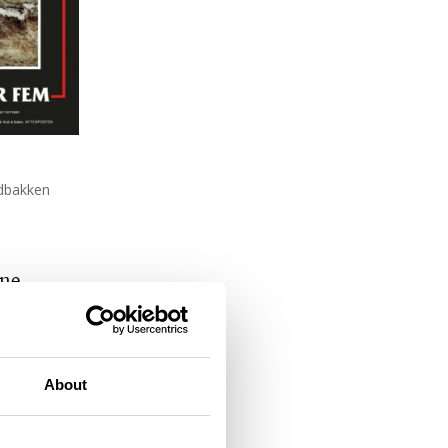
ldbakken
ene.
About