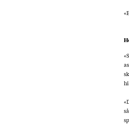
«E
He
«S
as
sk
hi
«D
så
sp