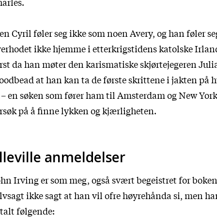
arles.
n Cyril føler seg ikke som noen Avery, og han føler se
erhodet ikke hjemme i etterkrigstidens katolske Irland
rst da han møter den karismatiske skjørtejegeren Juli
odbead at han kan ta de første skrittene i jakten på
 – en søken som fører ham til Amsterdam og New York 
rsøk på å finne lykken og kjærligheten.
lleville anmeldelser
hn Irving er som meg, også svært begeistret for boke
lvsagt ikke sagt at han vil ofre høyrehånda si, men ha
talt følgende: