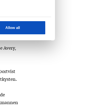
kens
r.
sel på
Allow all
 2015.
e Avery,
bortvist
stkysten.
nde
ankmannen