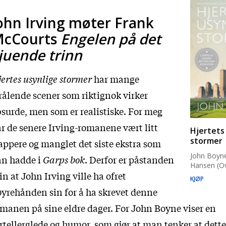
ohn Irving møter Frank
cCourts
Engelen på det
juende trinn
ertes usynlige stormer
har mange
rålende scener som riktignok virker
surde, men som er realistiske. For meg
r de senere Irving-romanene vært litt
Hjertets
stormer
appere og manglet det siste ekstra som
John Boyn
an hadde i
Garps bok
. Derfor er påstanden
Hansen (Ov
n at John Irving ville ha ofret
KJØP
yrehånden sin for å ha skrevet denne
manen på sine eldre dager. For John Boyne viser en
rtellerglede og humor, som gjør at man tenker at dett