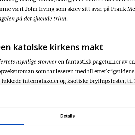
nne vært John Irving som skrev sitt svar på Frank M
gelen på det sjuende trinn.
en katolske kirkens makt
ertets usynlige stormer
en fantastisk pageturner av en
pvekstroman som tar leseren med til etterkrigstidens
l lukkede internatskoler og kaotiske bryllupsfester, til
llets New York og Amsterdam og helt frem til vår tid. 
orslagen episk roman som med utgangspunkt i én ma
nser innom mange av de mest epokegjørende øyeblik
Details
lands nyere historie.