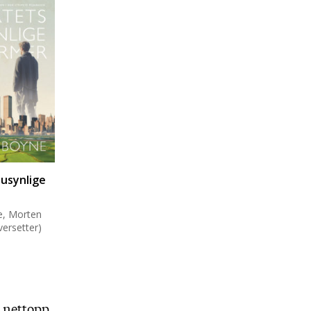
 usynlige
e, Morten
ersetter)
e nettopp