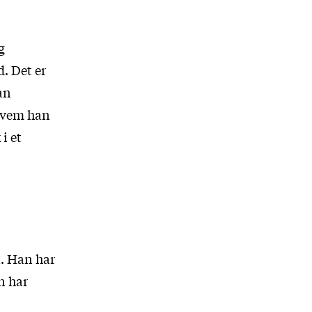
g
. Det er
an
 hvem han
i et
n. Han har
n har