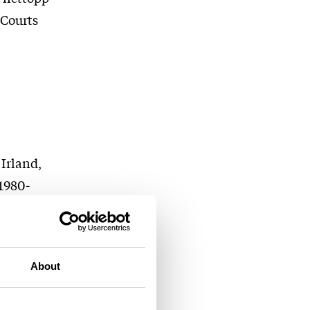
cCourts
 Irland,
 1980-
Det en
nns liv
kene i
About