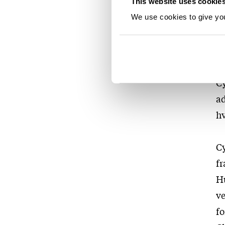
This website uses cookie
De
We use cookies to give you 
ma
Hj
sl
Cy
ad
h
Cy
fr
Hu
ve
fo