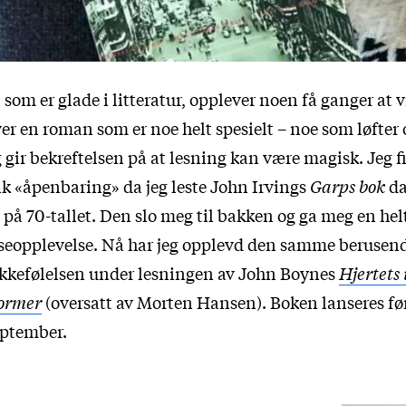
 som er glade i litteratur, opplever noen få ganger at
er en roman som er noe helt spesielt – noe som løfter 
 gir bekreftelsen på at lesning kan være magisk. Jeg f
ik «åpenbaring» da jeg leste John Irvings
Garps bok
d
 på 70-tallet. Den slo meg til bakken og ga meg en hel
seopplevelse. Nå har jeg opplevd den samme berusen
kkefølelsen under lesningen av John Boynes
Hjertets 
tormer
(oversatt av Morten Hansen). Boken lanseres før
eptember.