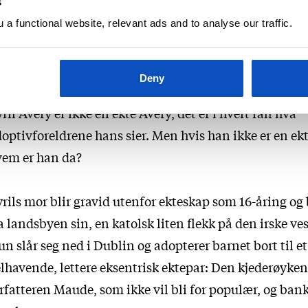
s
t viktigste underliggende temaet er den katolske kir
a functional website, relevant ads and to analyse our traffic.
kt. John Boyne takler det alvorlig temaet med bravou
ertets usynlige stormer
følger Cyril Avery fra hans fød
Deny
utten av andre verdenskrig og fram til han er over 70 i
ril Avery er ikke en ekte Avery, det er i hvert fall hva
optivforeldrene hans sier. Men hvis han ikke er en ekt
vem er han da?
rils mor blir gravid utenfor ekteskap som 16-åring og 
a landsbyen sin, en katolsk liten flekk på den irske ve
n slår seg ned i Dublin og adopterer barnet bort til et
lhavende, lettere eksentrisk ektepar: Den kjederøyke
rfatteren Maude, som ikke vil bli for populær, og b