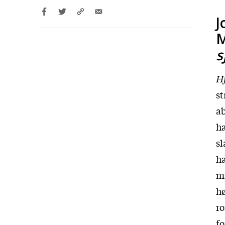
J
M
s
Hj
st
ab
ha
sl
h
mi
hø
ro
fo