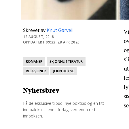
Skrevet av
Knut Gørvell
Vi
12 AUGUST, 2018
ov
OPPDATERT 09:33, 28 APR 2020
og
sl
ROMANER
SKJØNNLITTERATUR
ut
RELASJONER
JOHN BOYNE
le
ly
Nyhetsbrev
s
Få de ekslusive tilbud, nye boktips og en titt
s
inn bak kulissene i forlagsverdenen rett i
innboksen.