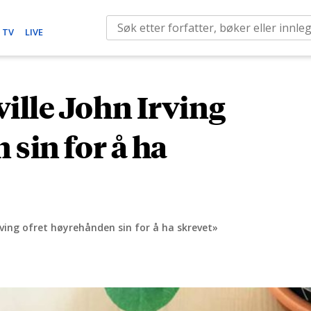
S
 TV
LIVE
e
a
r
lle John Irving
c
h
sin for å ha
f
o
r
:
ving ofret høyrehånden sin for å ha skrevet»