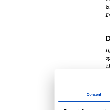
ku
En
D
Hj
op
ti
ta
st
pe
Consent
Ir