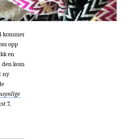
 vi kommer
oss opp
ikk en
a den kom
t ny
de
usynlige
st 7.