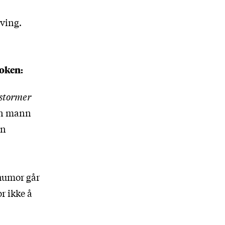
rving.
boken:
 stormer
 en mann
en
 humor går
r ikke å