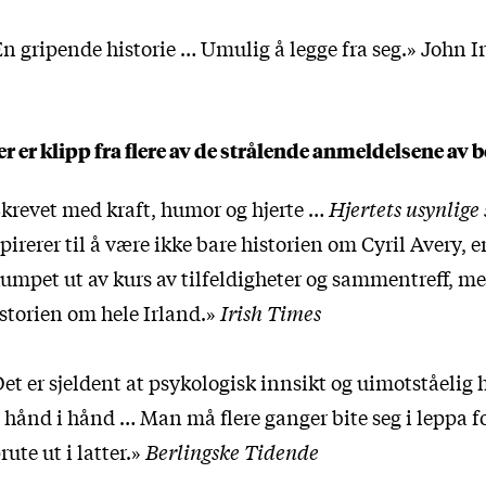
n gripende historie … Umulig å legge fra seg.» John I
r er klipp fra flere av de strålende anmeldelsene av 
krevet med kraft, humor og hjerte …
Hjertets usynlige
pirerer til å være ikke bare historien om Cyril Avery,
umpet ut av kurs av tilfeldigheter og sammentreff, m
storien om hele Irland.»
Irish Times
et er sjeldent at psykologisk innsikt og uimotståelig
 hånd i hånd … Man må flere ganger bite seg i leppa fo
rute ut i latter.»
Berlingske Tidende