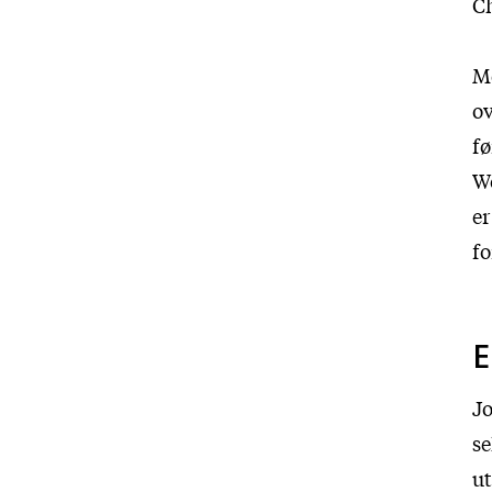
Ch
Me
ov
fø
Wo
er
fo
E
Jo
se
ut