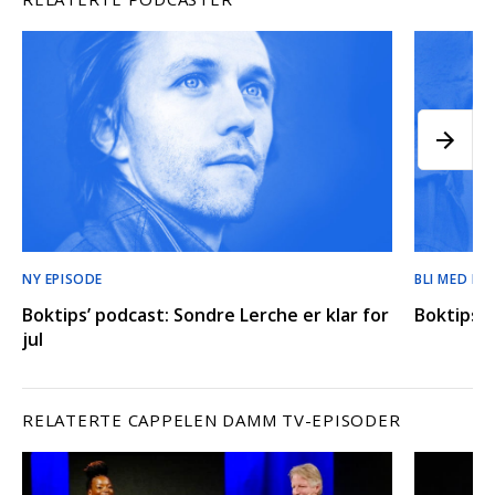
NY EPISODE
BLI MED BA
Boktips’ podcast: Sondre Lerche er klar for
Boktips’ 
jul
RELATERTE CAPPELEN DAMM TV-EPISODER