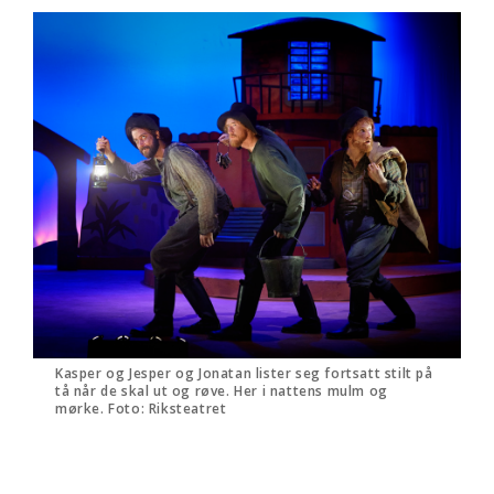
Kasper og Jesper og Jonatan lister seg fortsatt stilt på
tå når de skal ut og røve. Her i nattens mulm og
mørke. Foto: Riksteatret