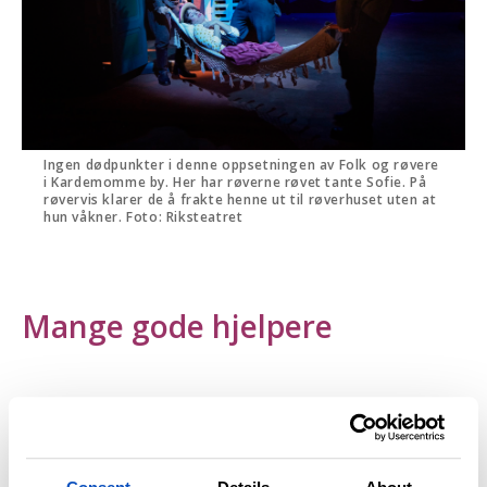
Ingen dødpunkter i denne oppsetningen av Folk og røvere
i Kardemomme by. Her har røverne røvet tante Sofie. På
røvervis klarer de å frakte henne ut til røverhuset uten at
hun våkner. Foto: Riksteatret
Mange gode hjelpere
Når man ser et teaterstykke er det vanligvis bare
skuespillerne som synes. Og kanskje noen
musikere. Som teatergjengere skylder vi å sende