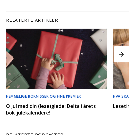
RELATERTE ARTIKLER
HEMMELIGE BOKNISSER OG FINE PREMIER
HVA SKAL D
O jul med din (lese)glede: Delta i årets
Lesetimen
bok-julekalendere!
RELATERTE PODCASTER