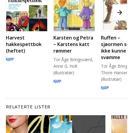
Harvest
Karsten og Petra
Ruffen –
hakkespettbok
– Karstens katt
sjøormen so
(heftet)
rømmer
ikke kunne
svømme
KJØP
Tor Åge Bringsværd,
Anne G. Holt
Tor Åge Bringsv
(illustratør)
Thore Hansen
(illustratør)
KJØP
KJØP
RELATERTE LISTER