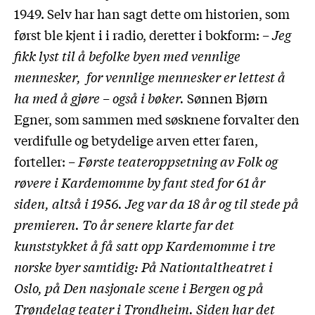
1949. Selv har han sagt dette om historien, som
først ble kjent i i radio, deretter i bokform:
– Jeg
fikk lyst til å befolke byen med vennlige
mennesker, for vennlige mennesker er lettest å
ha med å gjøre – også i bøker.
Sønnen Bjørn
Egner, som sammen med søsknene forvalter den
verdifulle og betydelige arven etter faren,
forteller:
– Første teateroppsetning av Folk og
røvere i Kardemomme by fant sted for 61 år
siden, altså i 1956. Jeg var da 18 år og til stede på
premieren. To år senere klarte far det
kunststykket å få satt opp Kardemomme i tre
norske byer samtidig: På Nationtaltheatret i
Oslo, på Den nasjonale scene i Bergen og på
Trøndelag teater i Trondheim. Siden har det