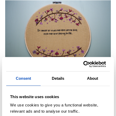
Broderi: Line Fresti
Consent
Details
About
This website uses cookies
Egen pust, egen puls
We use cookies to give you a functional website,
relevant ads and to analyse our traffic.
Hver dikter har sin egen tut på hornet, sa