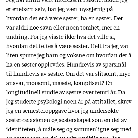
er enebarn selv, har jeg vært nysgjerrig på
hvordan det er å være søster, ha en søster. Det
var aldri noe savn eller noen tomhet, mer en
undring. For jeg visste ikke hva det ville si,
hvordan det føltes å være søster. Helt fra jeg var
liten spurte jeg barn og voksne om hvordan det å
ha en søster opplevdes. Hundrevis av spørsmål
til hundrevis av søstre. Om det var slitsomt, mye
ansvar, morsomt, masete, komplisert? En
longitudinell studie av søstre over femti år. Da
jeg studerte psykologi noen år på åttitallet, skrev
jeg en semesteroppgave hvor jeg undersøkte
søster-relasjonen og søsterskapet som en del av
identiteten, å måle seg og sammenligne seg med
en søster som en del av selv-utviklingen. Jeg