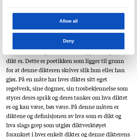
dikteren Jan Erik Vold på et tidspunkt, noe jeg
syntes var veldig fint, for diktet er subjektivt og
Allow all
personlig, og hver dikter skriver dikt på sin
særegne måte med sitt eget og særegne språk
farget av den dikterens personlighet. For hver
Deny
dikter har sin egen subjektive oppfatning av hva
dikt er. Dette er poetikken som ligger til grunn
for at denne dikteren skriver slik hun eller han
gjør. På en måte har hver dikter sitt eget
regelverk, sine dogmer, sin trosbekjennelse som
styrer deres språk og deres tanker om hva diktet
er og kan være, bør være. På denne måten er
diktene og definisjonen av hva som er dikt og
hva slags grep som utgjør diktverktøyet
forankret i hver enkelt dikter og denne dikterens