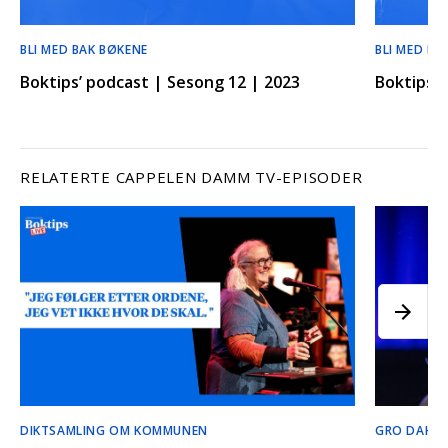
BLI MED BAK BØKENE
BLI MED BA
Boktips’ podcast | Sesong 12 | 2023
Boktips’ 
RELATERTE CAPPELEN DAMM TV-EPISODER
DIKTSAMLING OM KOMMUNEN
GRO DAHLE