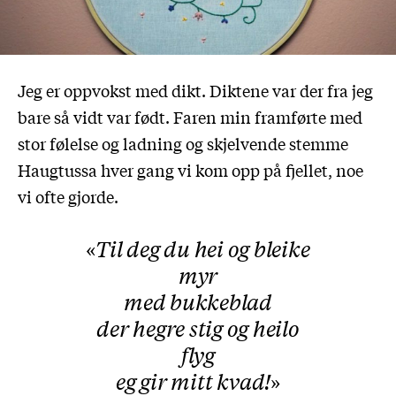
Jeg er oppvokst med dikt. Diktene var der fra jeg
bare så vidt var født. Faren min framførte med
stor følelse og ladning og skjelvende stemme
Haugtussa hver gang vi kom opp på fjellet, noe
vi ofte gjorde.
Til deg du hei og bleike
myr
med bukkeblad
der hegre stig og heilo
flyg
eg gir mitt kvad!