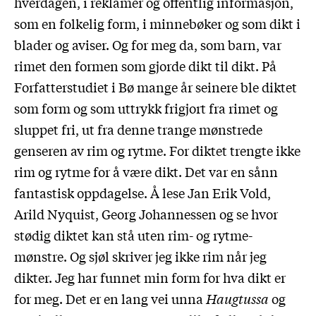
hverdagen, i reklamer og offentlig informasjon,
som en folkelig form, i minnebøker og som dikt i
blader og aviser. Og for meg da, som barn, var
rimet den formen som gjorde dikt til dikt. På
Forfatterstudiet i Bø mange år seinere ble diktet
som form og som uttrykk frigjort fra rimet og
sluppet fri, ut fra denne trange mønstrede
genseren av rim og rytme. For diktet trengte ikke
rim og rytme for å være dikt. Det var en sånn
fantastisk oppdagelse. Å lese Jan Erik Vold,
Arild Nyquist, Georg Johannessen og se hvor
stødig diktet kan stå uten rim- og rytme-
mønstre. Og sjøl skriver jeg ikke rim når jeg
dikter. Jeg har funnet min form for hva dikt er
for meg. Det er en lang vei unna
Haugtussa
og