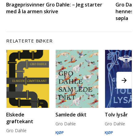
Brageprisvinner Gro Dahle: – Jeg starter
Gro Dahle
med å la armen skrive
hennes de
søpla
RELATERTE BØKER
Elskede
Samlede dikt
Tolv lysår
grøftekant
Gro Dahle
Gro Dahle
Gro Dahle
KJØP
KJØP