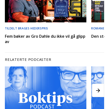
TILDELT BRAGES HEDERSPRIS
ROMANER, 
Fem bøker av Gro Dahle du ikke vil gå glipp
Den store
av
RELATERTE PODCASTER