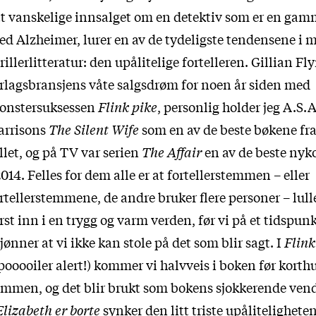
tt vanskelige innsalget om en detektiv som er en ga
d Alzheimer, lurer en av de tydeligste tendensene i 
rillerlitteratur: den upålitelige fortelleren. Gillian Fl
rlagsbransjens våte salgsdrøm for noen år siden med
onstersuksessen
Flink pike
, personlig holder jeg A.S.A
arrisons
The Silent Wife
som en av de beste bøkene fra
llet, og på TV var serien
The Affair
en av de beste n
2014. Felles for dem alle er at fortellerstemmen – eller
rtellerstemmene, de andre bruker flere personer – lull
rst inn i en trygg og varm verden, før vi på et tidspun
jønner at vi ikke kan stole på det som blir sagt. I
Flink
pooooiler alert!) kommer vi halvveis i boken før korthu
mmen, og det blir brukt som bokens sjokkerende ven
Elizabeth er borte
synker den litt triste upålitelighete