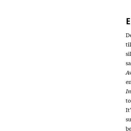
E
De
ti
si
sa
A
en
I
to
It
su
be