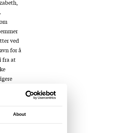
zabeth,
.
som
 glemmer
tter ved
avn for å
 fra at
kke
igere
 av den
strerende
ikk av
About
vil at
es kommer