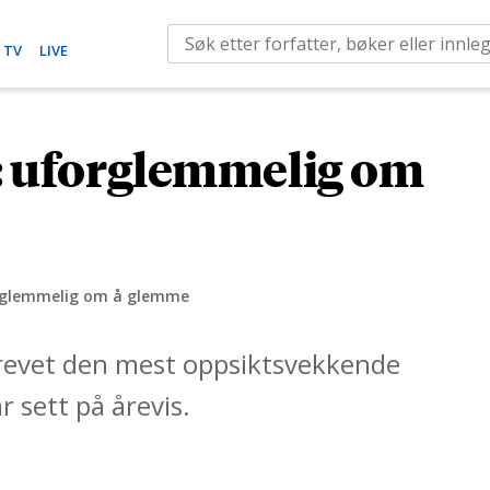
S
 TV
LIVE
e
a
r
e: uforglemmelig om
c
h
f
o
r
orglemmelig om å glemme
:
revet den mest oppsiktsvekkende
 sett på årevis.