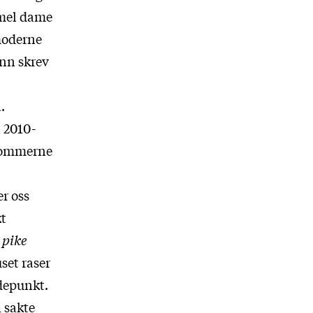
mmel dame
moderne
ynn skrev
.
 2010-
ykommerne
er oss
kt
 pike
set raser
depunkt.
n sakte