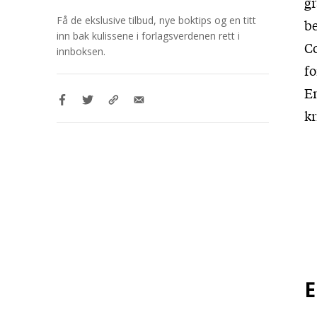
gr
Få de ekslusive tilbud, nye boktips og en titt
be
inn bak kulissene i forlagsverdenen rett i
Co
innboksen.
fo
E
kr
E