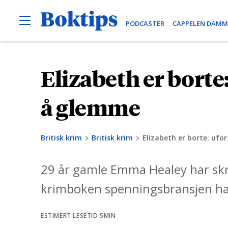
O
B
PODCASTER
CAPPELEN DAMM
p
e
o
n
k
M
e
t
Elizabeth er bort
H
n
i
u
o
p
p
å glemme
s
p
t
Britisk krim
Britisk krim
Elizabeth er borte: uf
i
l
29 år gamle Emma Healey har sk
i
n
krimboken spenningsbransjen har
n
h
ESTIMERT LESETID 5MIN
o