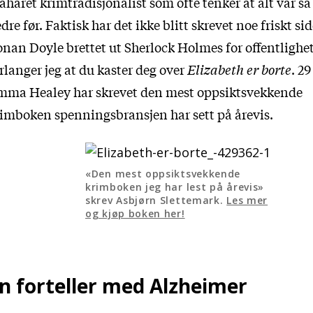
åhåret krimtradisjonalist som ofte tenker at alt var s
dre før. Faktisk har det ikke blitt skrevet noe friskt si
nan Doyle brettet ut Sherlock Holmes for offentlighe
rlanger jeg at du kaster deg over
Elizabeth er borte
. 2
mma Healey har skrevet den mest oppsiktsvekkende
imboken spenningsbransjen har sett på årevis.
«Den mest oppsiktsvekkende
krimboken jeg har lest på årevis»
skrev Asbjørn Slettemark.
Les mer
og kjøp boken her!
n forteller med Alzheimer