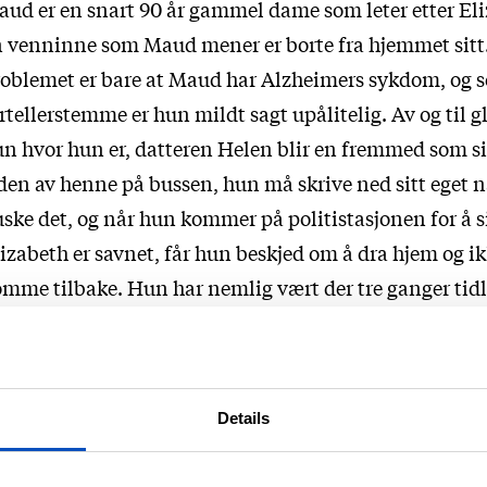
ud er en snart 90 år gammel dame som leter etter Eli
 venninne som Maud mener er borte fra hjemmet sitt
oblemet er bare at Maud har Alzheimers sykdom, og 
rtellerstemme er hun mildt sagt upålitelig. Av og til
n hvor hun er, datteren Helen blir en fremmed som si
den av henne på bussen, hun må skrive ned sitt eget n
ske det, og når hun kommer på politistasjonen for å si
izabeth er savnet, får hun beskjed om å dra hjem og i
mme tilbake. Hun har nemlig vært der tre ganger tidl
d samme forespørsel, politimannen i skranken er lei
rullete, påståelige gamle damen. Som leser er det fru
bli geleidet av Maud, men samtidig har hun nok øyebl
Details
arhet til at vi forstår at hun er ikke helt på viddene. Vi 
n skal lykkes, og vi forstår hvor frustrasjonen henn