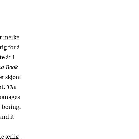
gt merke
ig for å
e år i
ta Book
r skjønt
ut.
The
manages
 boring.
and it
re ærlig –