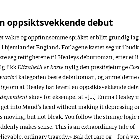
n oppsiktsvekkende debut
t vakre og oppfinnsomme språket er blitt grundig la
l i hjemlandet England. Forlagene kastet seg ut i budkr
kre seg rettighetene til Healeys debutroman, etter et lit
lg fikk
Elizabeth er borte
nylig den prestisjetunge
Cos
wards
i kategorien beste debutroman, og anmelderne e
ige om at Healey har levert en oppsiktsvekkende deb
ndependent
skrev for eksempel at «[…] Emma Healey 
 get into Maud’s head without making it depressing or
’s moving, but not bleak. You follow the strange logic 
ddenly makes sense. This is an extraordinary tale of
lievable, ordinary tragedy.» Bak det rare og – for å væ