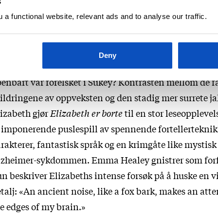
s
a. Noe har skjedd, men er det egentlig Elizabeth som e
a functional website, relevant ads and to analyse our traffic.
vedpersonen? Maud er glassklar når hun mimrer tilba
rndommen i etterkrigs-London, da søsteren Sukey fo
ter en krangel med sin upålitelige ektemann Frank. O
Deny
t egentlig som feiler den skumle leieboeren Douglas,
enbart var forelsket i Sukey? Kontrasten mellom de f
ildringene av oppveksten og den stadig mer surrete j
izabeth gjør
Elizabeth er borte
til en stor leseopplevel
 imponerende puslespill av spennende fortellertekni
rakterer, fantastisk språk og en krimgåte like mystis
lzheimer-sykdommen. Emma Healey gnistrer som forf
n beskriver Elizabeths intense forsøk på å huske en v
talj: «An ancient noise, like a fox bark, makes an att
e edges of my brain.»