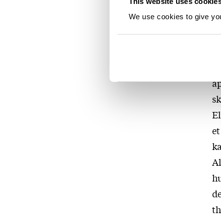
This website uses cookie
fr
We use cookies to give you 
ho
ba
et
de
åp
sk
El
et
ka
A
hu
de
th