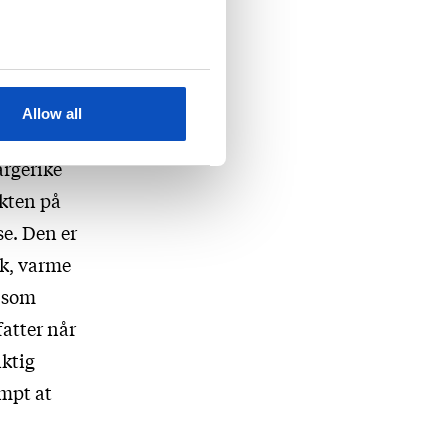
r
ke til
rsvant
g hva er
Allow all
 som
argerike
akten på
se. Den er
kk, varme
k som
atter når
iktig
empt at