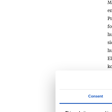
Ma
en
Pr
fo
hu
si
hu
El
ko
me
sk
å 
Consent
kl
hu