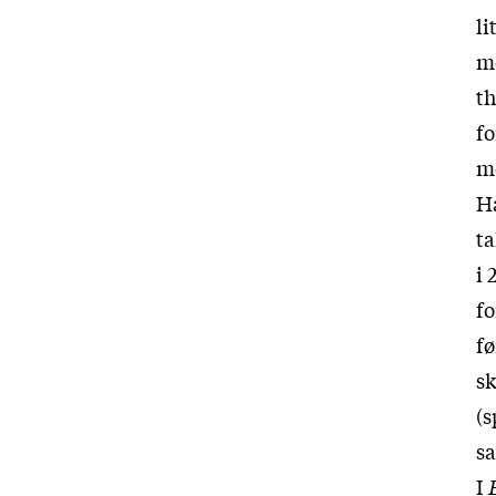
li
me
th
fo
m
H
ta
i 
fo
fø
sk
(s
sa
I