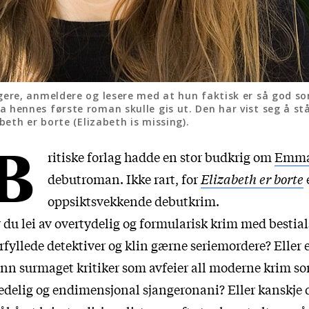
re, anmeldere og lesere med at hun faktisk er så god som 
hennes første roman skulle gis ut. Den har vist seg å stå
eth er borte (Elizabeth is missing).
B
ritiske forlag hadde en stor budkrig om
Emma
debutroman. Ikke rart, for
Elizabeth er borte
oppsiktsvekkende debutkrim.
 du lei av overtydelig og formularisk krim med bestial
rfyllede detektiver og klin gærne seriemordere? Eller 
nn surmaget kritiker som avfeier all moderne krim s
edelig og endimensjonal sjangeronani? Eller kanskje 