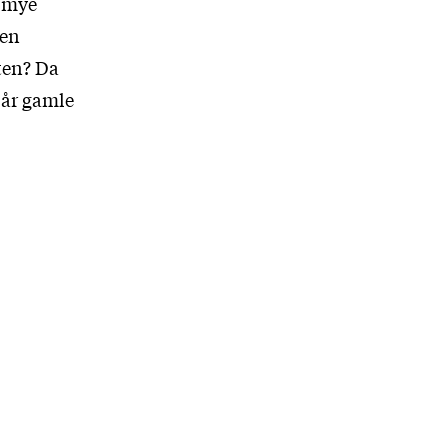
å mye
den
ten? Da
9 år gamle