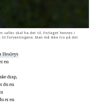
«alle» skal ha det til. Forlaget hennes i
 til forventingene. Man må ikke tro på det
 Healeys
er en
ske drap,
er du en
om
du er en