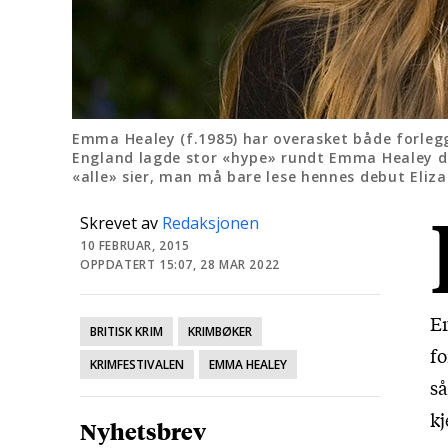
Emma Healey (f.1985) har overasket både forlegge
England lagde stor «hype» rundt Emma Healey da 
«alle» sier, man må bare lese hennes debut Elizab
Skrevet av
Redaksjonen
10 FEBRUAR, 2015
OPPDATERT 15:07, 28 MAR 2022
Er
BRITISK KRIM
KRIMBØKER
fo
KRIMFESTIVALEN
EMMA HEALEY
så
kj
Nyhetsbrev