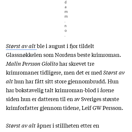
d
a
m
m
.
n
o
.
Størst av alt
ble i august i fjor tildelt
Glassnøkkelen som Nordens beste krimroman.
Malin Persson Giolito
har skrevet tre
krimromaner tidligere, men det er med
Størst av
alt
hun har fått sitt store gjennombrudd. Hun
har bokstavelig talt krimroman-blod i årene
siden hun er datteren til en av Sveriges største
krimforfatter gjennom tidene, Leif GW Persson.
Størst av alt
åpner i stillheten etter en