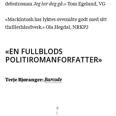
debutroman
Jeg lar deg gå
.» Tom Egeland, VG
«Mackintosh har lyktes overmåte godt med sitt
thrillerhåndverk.» Ola Hegdal, NRKP2
«EN FULLBLODS
POLITIROMANFORFATTER»
Terje Bjøranger:
Barcode
K
j