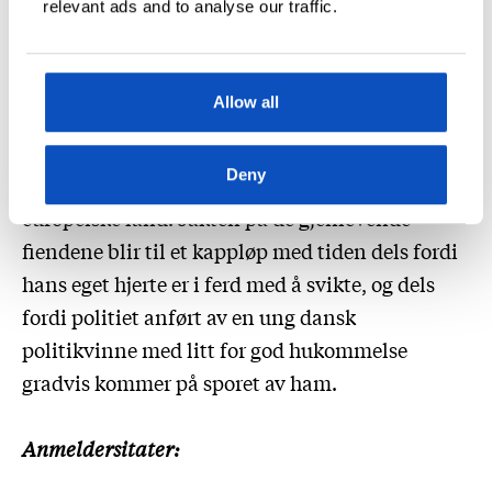
relevant ads and to analyse our traffic.
Tankene vender tilbake til hendelser fra de siste
krigsmånedene, og han undrer på hva som
skjedde videre med de fem unge menneskene
Allow all
som den gang ødela hans liv. Ønsket om å vite
blir til et ønske om rettferdighet, og leder ham
Deny
nå 60 år senere ut på et hevntokt gjennom fire
europeiske land. Jakten på de gjenlevende
fiendene blir til et kappløp med tiden dels fordi
hans eget hjerte er i ferd med å svikte, og dels
fordi politiet anført av en ung dansk
politikvinne med litt for god hukommelse
gradvis kommer på sporet av ham.
Anmeldersitater: