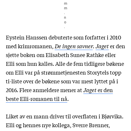
m
m
.
n
o
.
Eystein Hanssen debuterte som forfatter i 2010
med krimromanen,
De ingen savner
.
Jaget
er den
sjette boken om Elisabeth Sunee Rathke eller
Elli som hun kalles. Alle de fem tidligere bøkene
om Elli var på strømmetjenesten Storytels topp
ti-liste over de bøkene som var mest lyttet på i
2016. Flere anmeldere mener at
Jaget
er den
beste Elli-romanen til nå
.
Liket av en mann driver til overflaten i Bjørvika.
Elli og hennes nye kollega, Sverre Brenner,