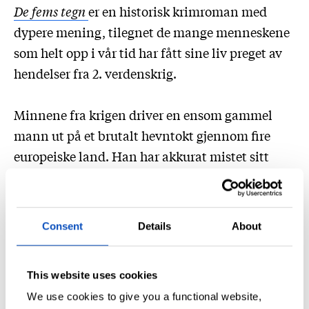
De fems tegn
er en historisk krimroman med
dypere mening, tilegnet de mange menneskene
som helt opp i vår tid har fått sine liv preget av
hendelser fra 2. verdenskrig.
Minnene fra krigen driver en ensom gammel
mann ut på et brutalt hevntokt gjennom fire
europeiske land. Han har akkurat mistet sitt
eneste barnebarn som var siste gjenlevende
familiemedlem. Sorgen tar ham tilbake til et
mørkt og lenge avlåst rom i hukommelsen. Den
Consent
Details
About
farlige historien om hvorfor han mistet sin kone
og hvorfor han nå er uten barn og barnebarn,
This website uses cookies
kryper ut derfra.
We use cookies to give you a functional website,