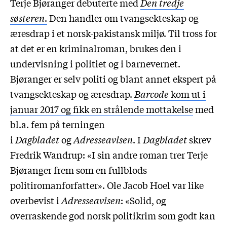
Terje Bjøranger debuterte med
Den tredje
søsteren
.
Den handler om tvangsekteskap og
æresdrap i et norsk-pakistansk miljø. Til tross for
at det er en kriminalroman, brukes den i
undervisning i politiet og i barnevernet.
Bjøranger er selv politi og blant annet ekspert på
tvangsekteskap og æresdrap.
Barcode
kom ut i
januar 2017 og fikk en strålende mottakelse
med
bl.a. fem på terningen
i
Dagbladet
og
Adresseavisen
. I
Dagbladet
skrev
Fredrik Wandrup: «I sin andre roman trer Terje
Bjøranger frem som en fullblods
politiromanforfatter». Ole Jacob Hoel var like
overbevist i
Adresseavisen
: «Solid, og
overraskende god norsk politikrim som godt kan