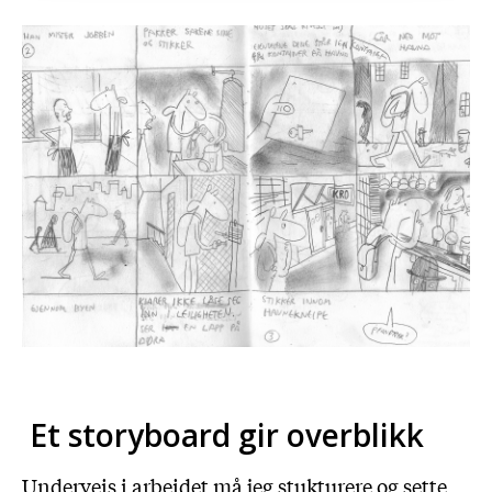
Et storyboard gir overblikk
Underveis i arbeidet må jeg stukturere og sette