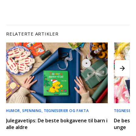
RELATERTE ARTIKLER
HUMOR, SPENNING, TEGNESERIER OG FAKTA
TEGNESERI
Julegavetips: De beste bokgavene til barn i
De beste
alle aldre
unge