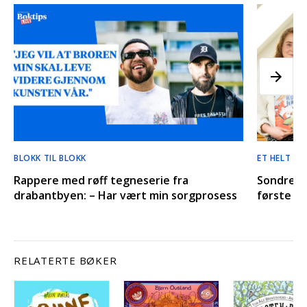
BLOKK TIL BLOKK
ET HELT SP
Rappere med røff tegneserie fra
Sondre L
drabantbyen: – Har vært min sorgprosess
første g
RELATERTE BØKER