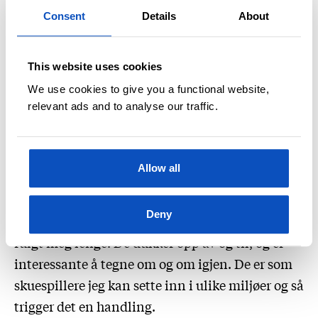
fra myter og eventyr. Bruke det kjente ting som
Consent
Details
About
et utgangspunkt for å improvisere. Jeg lager ikke
så veldig realistiske bøker. Men en indre logikk
This website uses cookies
må det være. En egen verden som det går an å
We use cookies to give you a functional website,
tro på.
relevant ads and to analyse our traffic.
Mulegutten har fulgt meg
Allow all
lenge
Deny
Mulegutten er en av flere karakterer som har
fulgt meg lenge. De dukker opp av og til, og er
interessante å tegne om og om igjen. De er som
skuespillere jeg kan sette inn i ulike miljøer og så
trigger det en handling.