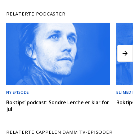
RELATERTE PODCASTER
NY EPISODE
BLI MED BA
Boktips’ podcast: Sondre Lerche er klar for
Boktips’ 
jul
RELATERTE CAPPELEN DAMM TV-EPISODER