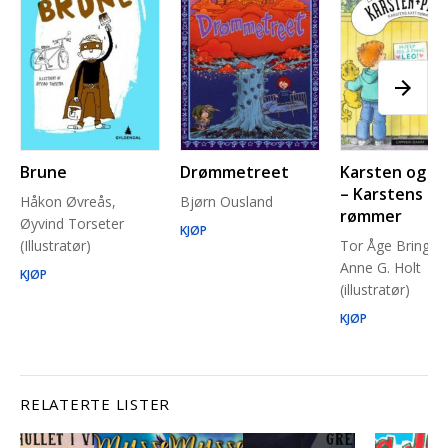
Brune
Drømmetreet
Karsten og P
– Karstens ka
Håkon Øvreås,
Bjørn Ousland
rømmer
Øyvind Torseter
KJØP
(Illustratør)
Tor Åge Bringsv
Anne G. Holt
KJØP
(illustratør)
KJØP
RELATERTE LISTER