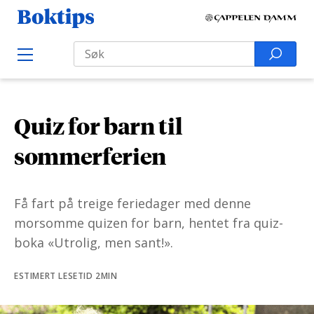
H
B
o
o
Search
p
S
O
k
p
p
e
e
t
t
a
n
i
M
i
r
e
p
Quiz for barn til
l
n
c
s
u
i
h
sommerferien
n
f
n
o
Få fart på treige feriedager med denne
h
r
morsomme quizen for barn, hentet fra quiz-
o
:
boka «Utrolig, men sant!».
l
d
ESTIMERT LESETID 2MIN