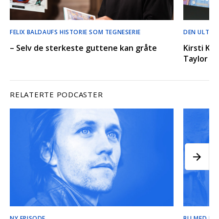
FELIX BALDAUFS HISTORIE SOM TEGNESERIE
DEN ULTIM
– Selv de sterkeste guttene kan gråte
Kirsti Kr
Taylor Sw
RELATERTE PODCASTER
NY EPISODE
BLI MED BA