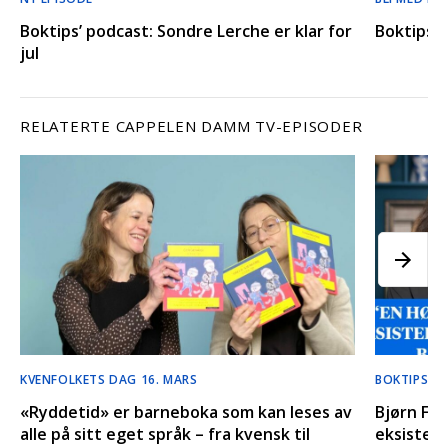
Boktips’ podcast: Sondre Lerche er klar for
Boktips’ 
jul
RELATERTE CAPPELEN DAMM TV-EPISODER
KVENFOLKETS DAG 16. MARS
BOKTIPS LI
«Ryddetid» er barneboka som kan leses av
Bjørn F. 
alle på sitt eget språk – fra kvensk til
eksisterer