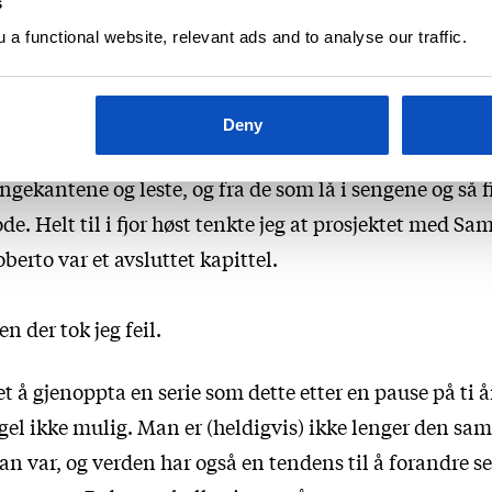
s
orfor jeg stoppet å skrive disse bøkene kan jeg ikke h
a functional website, relevant ads and to analyse our traffic.
nskje var det ingen grunn. Kanskje mistet jeg rett og 
teressen. Synd, har jeg tenkt mange ganger senere, for
orsomme bøker å holde på med, og morsomme
Deny
lbakemeldinger fra både de som satt rundt om på
ngekantene og leste, og fra de som lå i sengene og så f
de. Helt til i fjor høst tenkte jeg at prosjektet med Sa
berto var et avsluttet kapittel.
n der tok jeg feil.
t å gjenoppta en serie som dette etter en pause på ti å
gel ikke mulig. Man er (heldigvis) ikke lenger den s
n var, og verden har også en tendens til å forandre s