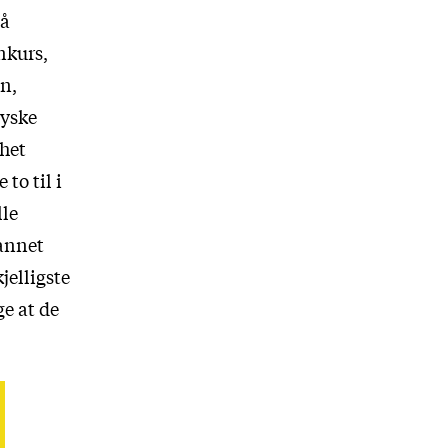
på
nkurs,
en,
tyske
 het
 to til i
lle
 annet
kjelligste
e at de