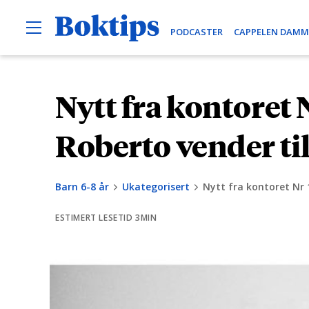
O
B
PODCASTER
CAPPELEN DAMM
p
e
o
n
k
M
e
t
Nytt fra kontoret 
H
n
i
u
o
p
p
Roberto vender ti
s
p
t
Barn 6-8 år
Ukategorisert
Nytt fra kontoret Nr 
i
l
ESTIMERT LESETID 3MIN
i
n
n
h
o