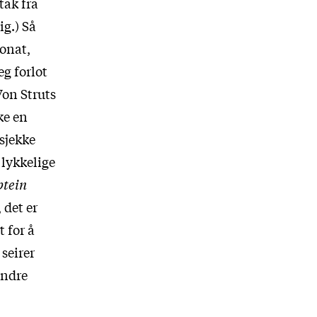
tak fra
ig.) Så
jonat,
eg forlot
Von Struts
ke en
sjekke
 lykkelige
tein
 det er
t for å
seirer
andre