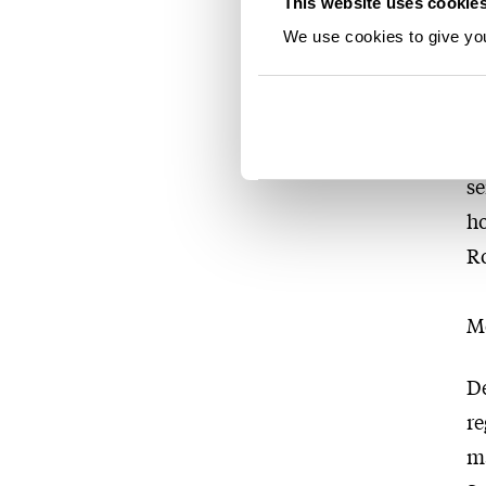
This website uses cookie
Hv
We use cookies to give you 
Ka
in
m
ti
se
ho
Ro
Me
De
re
ma