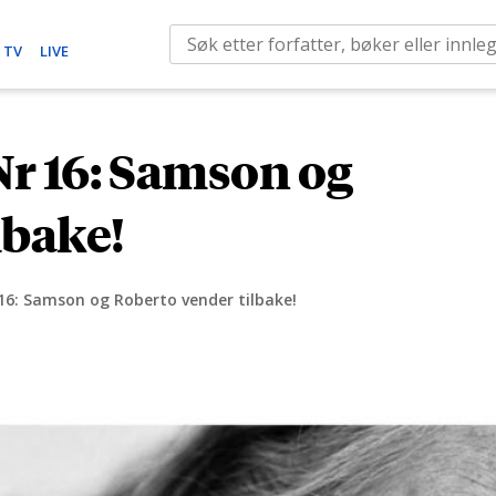
S
 TV
LIVE
e
a
r
Nr 16: Samson og
c
h
lbake!
f
o
r
16: Samson og Roberto vender tilbake!
: