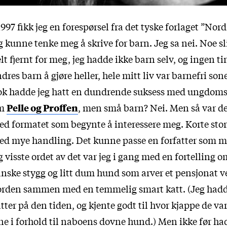
1997 fikk jeg en forespørsel fra det tyske forlaget ”No
g kunne tenke meg å skrive for barn. Jeg sa nei. Noe sl
lt fjernt for meg, jeg hadde ikke barn selv, og ingen t
dres barn å gjøre heller, hele mitt liv var barnefri son
ok hadde jeg hatt en dundrende suksess med ungdom
m
Pelle og Proffen
, men små barn? Nei. Men så var d
d formatet som begynte å interessere meg. Korte stor
d mye handling. Det kunne passe en forfatter som me
g visste ordet av det var jeg i gang med en fortelling 
nske stygg og litt dum hund som arver et pensjonat v
orden sammen med en temmelig smart katt. (Jeg hadd
tter på den tiden, og kjente godt til hvor kjappe de va
ne i forhold til naboens dovne hund.) Men ikke før ha