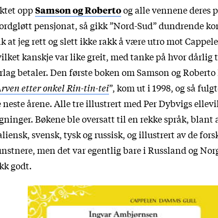
ktet opp
Samson og Roberto
og alle vennene deres 
ordgløtt pensjonat, så gikk ”Nord-Sud” dundrende ko
ik at jeg rett og slett ikke rakk å være utro mot Cappel
ilket kanskje var like greit, med tanke på hvor dårlig 
rlag betaler. Den første boken om Samson og Roberto
rven etter onkel Rin-tin-tei
”, kom ut i 1998, og så fulgte
 neste årene. Alle tre illustrert med Per Dybvigs ellevi
gninger. Bøkene ble oversatt til en rekke språk, blant
aliensk, svensk, tysk og russisk, og illustrert av de fors
nstnere, men det var egentlig bare i Russland og Norg
kk godt.