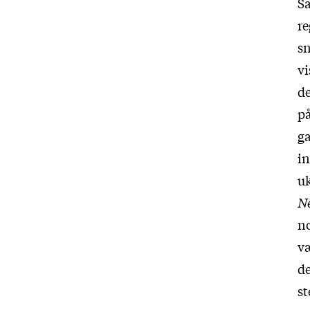
Sa
re
sn
vi
de
p
ga
in
uk
N
no
væ
de
st