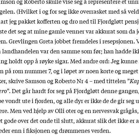
mson og Roberto skulle vise seg å representere et unn
gelen. (Hvilket i og for seg ikke overrasket med så veld
art jeg pakket kofferten og dro ned til Fjordgløtt pens
ste det seg at mine gamle venner var akkurat som da j
m. Grevlingen Greta jobbet fremdeles i resepsjonen. 
å landhandelen var den samme som før; han hadde ik
ng holdt opp å røyke sigar. Med andre ord: Jeg kunne 
n på rom nummer 7, og i løpet av noen korte og meget
er, skrive Samson og Roberto Nr 4 – med tittelen ”
Kap
ero
”. Det går hardt for seg på Fjordgløtt denne gangen,
e vondt ute i fjorden, og alle dyr er ikke de de gir seg u
re. Men ved hjelp av Olli oter og en nervesvak grågås, 
t gode over det onde til slutt, akkurat slik det ikke er 
eder enn i fiksjonen og drømmenes verden.