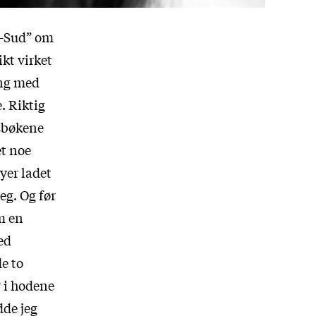
rd-Sud” om
ikt virket
ing med
e. Riktig
sbøkene
et noe
yer ladet
g. Og før
om en
ed
e to
r i hodene
dde jeg