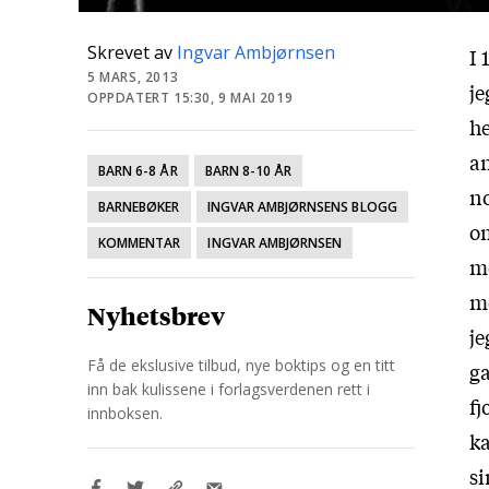
Skrevet av
Ingvar Ambjørnsen
I 
5 MARS, 2013
je
OPPDATERT 15:30, 9 MAI 2019
he
an
BARN 6-8 ÅR
BARN 8-10 ÅR
n
BARNEBØKER
INGVAR AMBJØRNSENS BLOGG
o
KOMMENTAR
INGVAR AMBJØRNSEN
me
me
Nyhetsbrev
je
Få de ekslusive tilbud, nye boktips og en titt
ga
inn bak kulissene i forlagsverdenen rett i
fj
innboksen.
ka
si