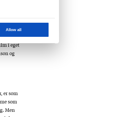
uske.
slett
 det var
Allow all
ilm i eget
mson og
r, er som
amme som
eg. Men