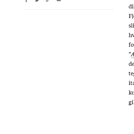
di
Fj
sl
hv
fo
”
A
de
te
it
ku
gi