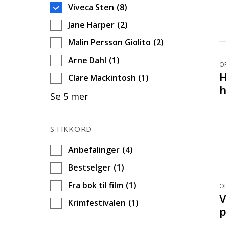
d
Viveca Sten
(8)
Jane Harper
(2)
Malin Persson Giolito
(2)
Arne Dahl
(1)
OP
H
Clare Mackintosh
(1)
h
Se 5 mer
STIKKORD
Anbefalinger
(4)
Bestselger
(1)
Fra bok til film
(1)
O
V
Krimfestivalen
(1)
p