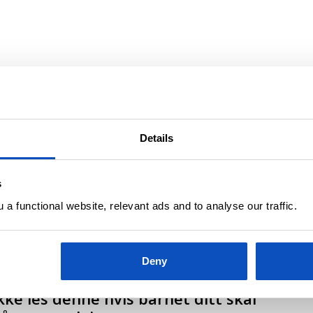
0 AV ÅRETS BESTE OVERSATTE KRIMROMANER
PDATERT 28 JUNI, 2019
Details
rets beste krimromaner 2016
s
a functional website, relevant ads and to analyse our traffic.
Deny
KAS KRIMTIPS:
OPPDATERT 10 OKTOBER, 2019
kke les denne hvis barnet ditt skal