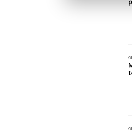
p
O
M
t
O