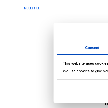
NULLSTILL
1
OP
Consent
Å
This website uses cookie
We use cookies to give you 
U
I