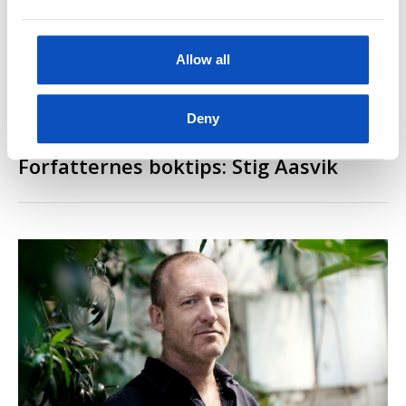
Allow all
Deny
PROUST SOM LIVSVALG
OPPDATERT 12 MAI, 2022
Forfatternes boktips: Stig Aasvik