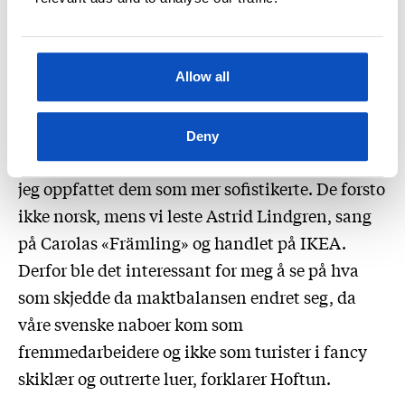
fjernsynsprogrammer og svenske turister som
kom til hjembygda mi i Hallingdal for å «åka
skidor». Som ung serverte jeg svenskene øl i den
Allow all
lokale baren og skjønte at de ikke var like kjent
med vår kultur og vårt språk slik vi var med alt
Deny
deres. Det var europeere som kom fra Sverige, og
jeg oppfattet dem som mer sofistikerte. De forsto
ikke norsk, mens vi leste Astrid Lindgren, sang
på Carolas «Främling» og handlet på IKEA.
Derfor ble det interessant for meg å se på hva
som skjedde da maktbalansen endret seg, da
våre svenske naboer kom som
fremmedarbeidere og ikke som turister i fancy
skiklær og outrerte luer, forklarer Hoftun.