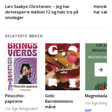
Lars Saabye Christenen: – Jeg har
Henrik H.
skrivesperre mellom 12 og halv tre på
har vært 
onsdager
RELATERTE BØKER
Pinocchio-
Gobi:
Magnoliadam
papirene
Barndommens
Tor Åge Brings
måne
Tor Åge Bringsværd
KJØP