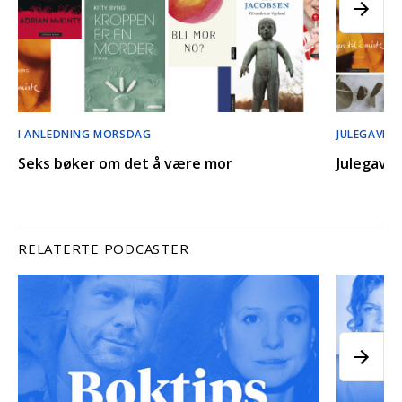
I ANLEDNING MORSDAG
JULEGAVE-G
Seks bøker om det å være mor
Julegavet
RELATERTE PODCASTER