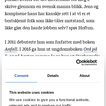
skrive gjennom en svensk manns blikk. Jens og
kompisene hans har kanskje rett i at vi er et
bortskjemt folk som ikke tåler motstand, som
ikke gjør den harde jobben selv? spør Hoftun.
I 2011 debuterte hun som forfatter med boken
Anfall
. I 2015 ga hun ut ungdomsboken
Ord på
S
, og på høsten samme år ga hun ut
Storbarnsliv
,
som hun ble nominert til Brageprisen for.
Hoftun forteller at hun har vokst opp med
Consent
Details
About
svensk kultur rundt seg, og at det derfor var
interessant å se på maktbalansen mellom Norge
og Sverige i romanen
Svensken
.
This website uses cookies
We use cookies to give you a functional website,
– Jeg er vokst opp med svensk litteratur, svenske
relevant ads and to analyse our traffic.