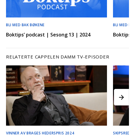
BLI MED BAK BØKENE
BLI MED BA
Boktips’ podcast | Sesong 13 | 2024
Boktips’ 
RELATERTE CAPPELEN DAMM TV-EPISODER
VINNER AV BRAGES HEDERSPRIS 2024
SKIPSREDE