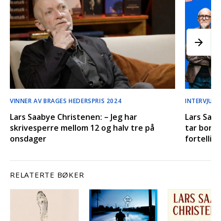
VINNER AV BRAGES HEDERSPRIS 2024
INTERVJUES
Lars Saabye Christenen: – Jeg har
Lars Saab
skrivesperre mellom 12 og halv tre på
tar bort 
onsdager
fortellin
RELATERTE BØKER