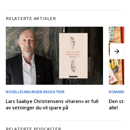
RELATERTE ARTIKLER
NOVELLESAMLINGEN BEGEISTRER
ROMANER, 
Lars Saabye Christensens «Haren» er full
Den store
av setninger du vil spare på
alle!
RELATERTE PODCASTER