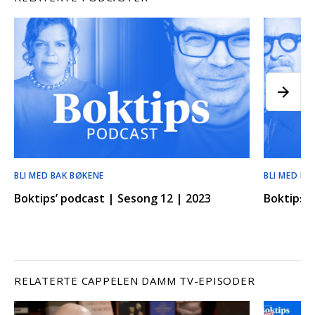
BLI MED BAK BØKENE
BLI MED BA
Boktips’ podcast | Sesong 12 | 2023
Boktips’ 
RELATERTE CAPPELEN DAMM TV-EPISODER