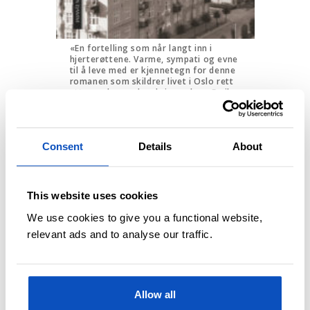
«En fortelling som når langt inn i
hjerterøttene. Varme, sympati og evne
til å leve med er kjennetegn for denne
romanen som skildrer livet i Oslo rett
etter andre verdenskrig.», skrev Emil
Otto Syvertsen i Fædrelandsvennen om
denne.
Kjøp
Byens spor
på
Cappelendamm.no.
Consent
Details
About
This website uses cookies
We use cookies to give you a functional website,
relevant ads and to analyse our traffic.
Allow all