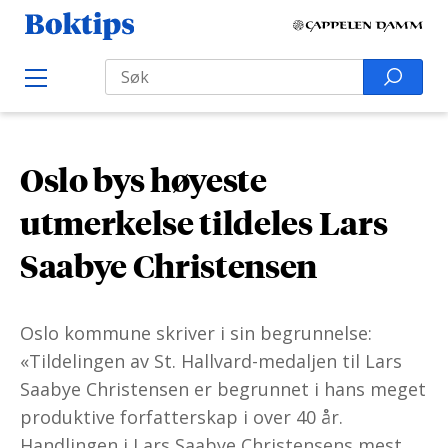
H
B
o
o
Search
p
S
O
k
p
p
e
e
t
t
a
n
i
M
i
r
e
p
Oslo bys høyeste
l
n
c
s
u
i
h
utmerkelse tildeles Lars
n
f
Saabye Christensen
n
o
h
r
o
:
Oslo kommune skriver i sin begrunnelse:
l
«Tildelingen av St. Hallvard-medaljen til Lars
d
Saabye Christensen er begrunnet i hans meget
produktive forfatterskap i over 40 år.
Handlingen i Lars Saabye Christensens mest