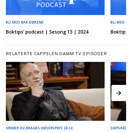
BLI MED BAK BØKENE
BLI MED BA
Boktips’ podcast | Sesong 13 | 2024
Boktips’ 
RELATERTE CAPPELEN DAMM TV-EPISODER
VINNER AV BRAGES HEDERSPRIS 2024
SKIPSREDE