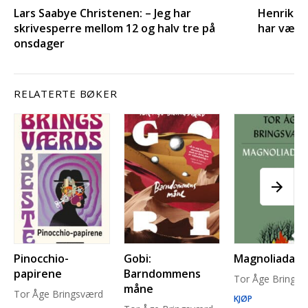
Lars Saabye Christenen: – Jeg har
Henrik H.
skrivesperre mellom 12 og halv tre på
har vært 
onsdager
RELATERTE BØKER
Pinocchio-
Gobi:
Magnoliadam
papirene
Barndommens
Tor Åge Brings
måne
Tor Åge Bringsværd
KJØP