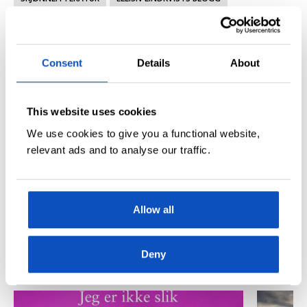
KOMMENTAR
ELLISIV LINDKVIST
Nyhetsbrev
Consent
Details
About
Få de ekslusive tilbud, nye boktips og en titt inn bak kulissene i
This website uses cookies
forlagsverdenen rett i innboksen.
We use cookies to give you a functional website,
relevant ads and to analyse our traffic.
Allow all
Deny
RELATERTE ARTIKLER