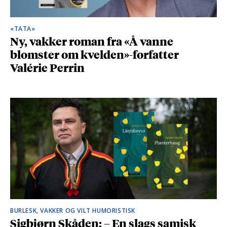
«TATA»
Ny, vakker roman fra «Å vanne
blomster om kvelden»-forfatter
Valérie Perrin
BURLESK, VAKKER OG VILT HUMORISTISK
Sigbjørn Skåden: – En slags samisk