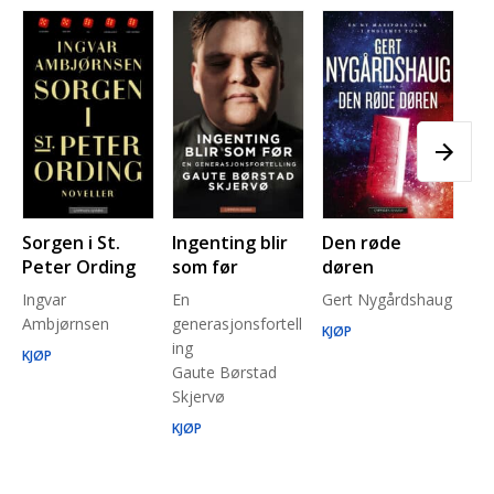
Sorgen i St.
Ingenting blir
Den røde
Pl
Peter Ording
som før
døren
Pe
Ingvar
En
Gert Nygårdshaug
for
Ambjørnsen
generasjonsfortell
un
KJØP
ing
Ma
KJØP
Gaute Børstad
Be
Skjervø
Stå
Run
KJØP
KJ