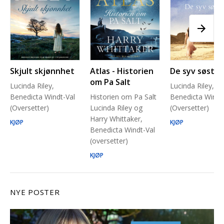
Skjult skjønnhet
Atlas - Historien
De syv søstre
om Pa Salt
Lucinda Riley,
Lucinda Riley,
Benedicta Windt-Val
Historien om Pa Salt
Benedicta Windt
(Oversetter)
Lucinda Riley og
(Oversetter)
Harry Whittaker,
KJØP
KJØP
Benedicta Windt-Val
(oversetter)
KJØP
NYE POSTER