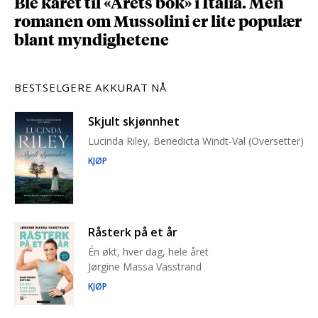
Ble kåret til «Årets bok» i Italia. Men
romanen om Mussolini er lite populær
blant myndighetene
BESTSELGERE AKKURAT NÅ
Skjult skjønnhet
Lucinda Riley, Benedicta Windt-Val (Oversetter)
KJØP
Råsterk på et år
Én økt, hver dag, hele året
Jørgine Massa Vasstrand
KJØP