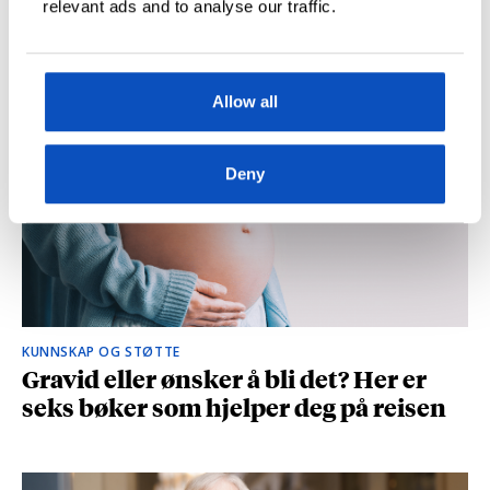
relevant ads and to analyse our traffic.
og spionasje ble helt uinteressant i
romanen
Allow all
Deny
KUNNSKAP OG STØTTE
Gravid eller ønsker å bli det? Her er
seks bøker som hjelper deg på reisen