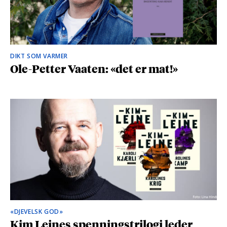
DIKT SOM VARMER
Ole-Petter Vaaten: «det er mat!»
«DJEVELSK GOD»
Kim Leines spenningstrilogi leder