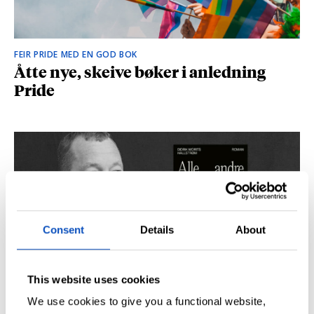
FEIR PRIDE MED EN GOD BOK
Åtte nye, skeive bøker i anledning
Pride
Consent
Details
About
This website uses cookies
SÅ DU NRK-DOKUMENTAREN «AGENTEN»?
Didrik M. Hallstrøm: – Alt det med CIA
We use cookies to give you a functional website,