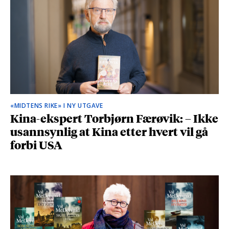
«MIDTENS RIKE» I NY UTGAVE
Kina-ekspert Torbjørn Færøvik: – Ikke
usannsynlig at Kina etter hvert vil gå
forbi USA