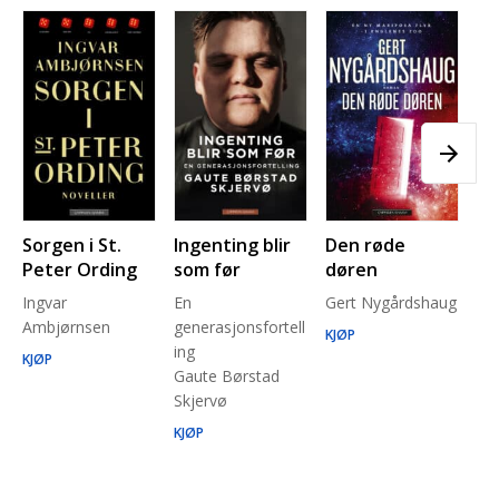
Sorgen i St.
Ingenting blir
Den røde
Pl
Peter Ording
som før
døren
Pe
Ingvar
En
Gert Nygårdshaug
for
Ambjørnsen
generasjonsfortell
un
KJØP
ing
Ma
KJØP
Gaute Børstad
Be
Skjervø
Stå
Run
KJØP
KJ