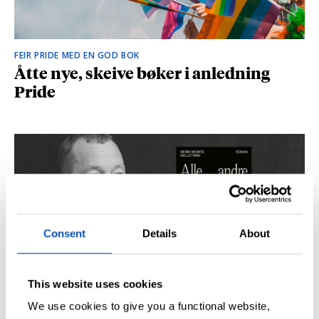
FEIR PRIDE MED EN GOD BOK
Åtte nye, skeive bøker i anledning
Pride
Consent
Details
About
This website uses cookies
SÅ DU NRK-DOKUMENTAREN «AGENTEN»?
Didrik M. Hallstrøm: – Alt det med CIA
We use cookies to give you a functional website,