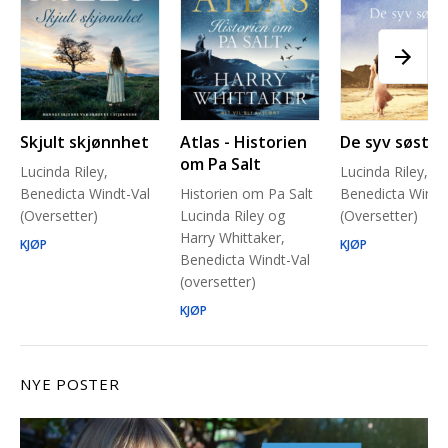
Skjult skjønnhet
Atlas - Historien
De syv søstre
om Pa Salt
Lucinda Riley,
Lucinda Riley,
Benedicta Windt-Val
Historien om Pa Salt
Benedicta Windt
(Oversetter)
Lucinda Riley og
(Oversetter)
Harry Whittaker,
KJØP
KJØP
Benedicta Windt-Val
(oversetter)
KJØP
NYE POSTER