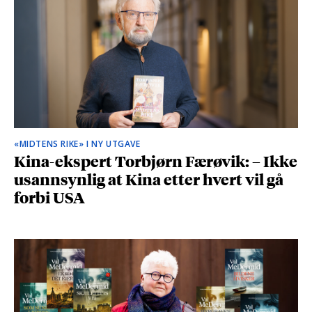
«MIDTENS RIKE» I NY UTGAVE
Kina-ekspert Torbjørn Færøvik: – Ikke
usannsynlig at Kina etter hvert vil gå
forbi USA