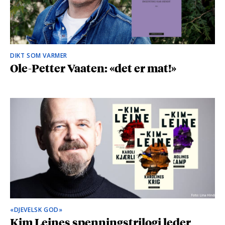
DIKT SOM VARMER
Ole-Petter Vaaten: «det er mat!»
«DJEVELSK GOD»
Kim Leines spenningstrilogi leder