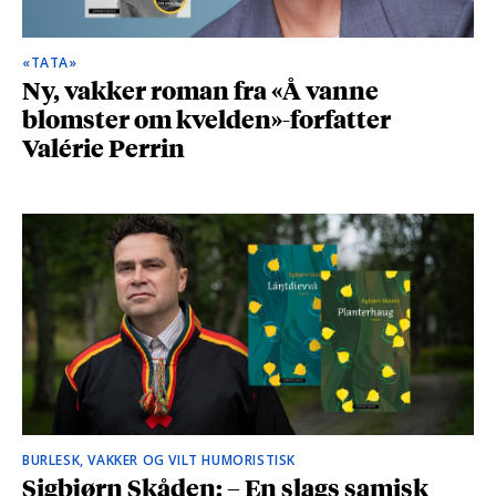
«TATA»
Ny, vakker roman fra «Å vanne
blomster om kvelden»-forfatter
Valérie Perrin
BURLESK, VAKKER OG VILT HUMORISTISK
Sigbjørn Skåden: – En slags samisk