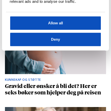
relevant ads and to analyse our traffic.
og spionasje ble helt uinteressant i
romanen
Allow all
Deny
KUNNSKAP OG STØTTE
Gravid eller ønsker å bli det? Her er
seks bøker som hjelper deg på reisen