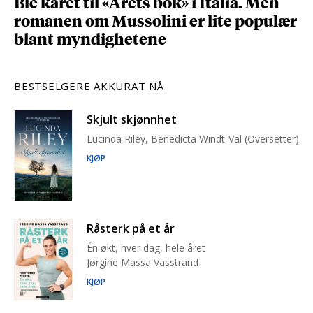
Ble kåret til «Årets bok» i Italia. Men
romanen om Mussolini er lite populær
blant myndighetene
BESTSELGERE AKKURAT NÅ
Skjult skjønnhet
Lucinda Riley, Benedicta Windt-Val (Oversetter)
KJØP
Råsterk på et år
Én økt, hver dag, hele året
Jørgine Massa Vasstrand
KJØP