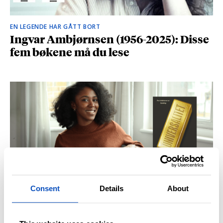
EN LEGENDE HAR GÅTT BORT
Ingvar Ambjørnsen (1956-2025): Disse
fem bøkene må du lese
Consent
Details
About
BRITISK STJERNESKUDD
Kåret til en av Storbritannias beste
unge forfattere: – Fantastisk å høre