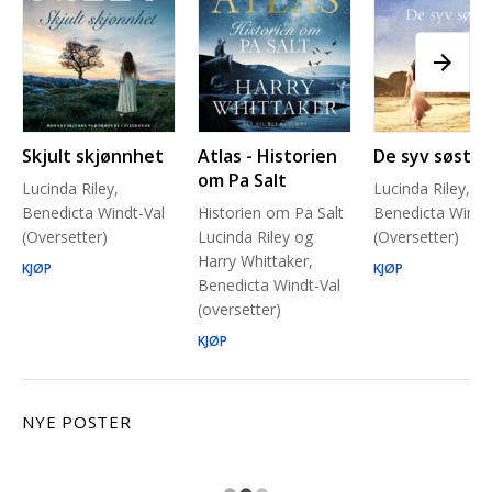
Skjult skjønnhet
Atlas - Historien
De syv søstre
om Pa Salt
Lucinda Riley,
Lucinda Riley,
Benedicta Windt-Val
Historien om Pa Salt
Benedicta Windt
(Oversetter)
Lucinda Riley og
(Oversetter)
Harry Whittaker,
KJØP
KJØP
Benedicta Windt-Val
(oversetter)
KJØP
NYE POSTER