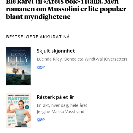
Ble kåret til «Årets bok» i Italia. Men
romanen om Mussolini er lite populær
blant myndighetene
BESTSELGERE AKKURAT NÅ
Skjult skjønnhet
Lucinda Riley, Benedicta Windt-Val (Oversetter)
KJØP
Råsterk på et år
Én økt, hver dag, hele året
Jørgine Massa Vasstrand
KJØP