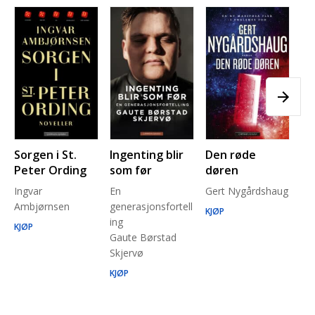
Sorgen i St.
Ingenting blir
Den røde
Pl
Peter Ording
som før
døren
Pe
Ingvar
En
Gert Nygårdshaug
for
Ambjørnsen
generasjonsfortell
un
KJØP
ing
Ma
KJØP
Gaute Børstad
Be
Skjervø
Stå
Run
KJØP
KJ