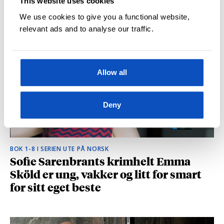
This website uses cookies
hvilke deler som fikk folk til å le høyt
We use cookies to give you a functional website,
relevant ads and to analyse our traffic.
Allow all
Deny
BOK 1-8 I SERIEN UTE PÅ NORSK
Sofie Sarenbrants krimhelt Emma
Sköld er ung, vakker og litt for smart
for sitt eget beste