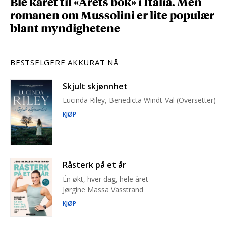
Ble kåret til «Årets bok» i Italia. Men
romanen om Mussolini er lite populær
blant myndighetene
BESTSELGERE AKKURAT NÅ
Skjult skjønnhet
Lucinda Riley, Benedicta Windt-Val (Oversetter)
KJØP
Råsterk på et år
Én økt, hver dag, hele året
Jørgine Massa Vasstrand
KJØP