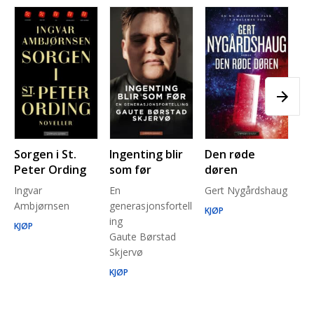
Sorgen i St.
Ingenting blir
Den røde
Pl
Peter Ording
som før
døren
Pe
Ingvar
En
Gert Nygårdshaug
for
Ambjørnsen
generasjonsfortell
un
KJØP
ing
Ma
KJØP
Gaute Børstad
Be
Skjervø
Stå
Run
KJØP
KJ