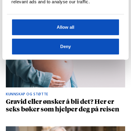
relevant ads and to analyse our traffic.
og spionasje ble helt uinteressant i
romanen
Allow all
Deny
KUNNSKAP OG STØTTE
Gravid eller ønsker å bli det? Her er
seks bøker som hjelper deg på reisen