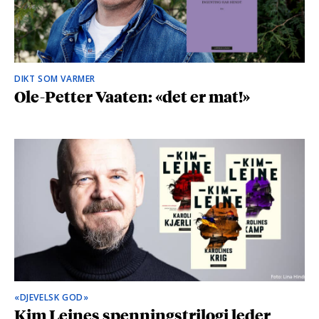
DIKT SOM VARMER
Ole-Petter Vaaten: «det er mat!»
«DJEVELSK GOD»
Kim Leines spenningstrilogi leder