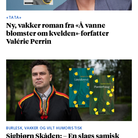
«TATA»
Ny, vakker roman fra «Å vanne
blomster om kvelden»-forfatter
Valérie Perrin
BURLESK, VAKKER OG VILT HUMORISTISK
Sigbjørn Skåden: – En slags samisk