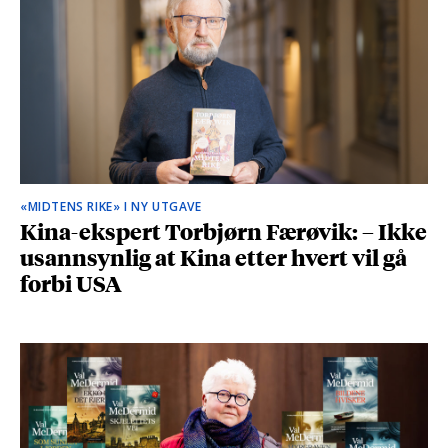
«MIDTENS RIKE» I NY UTGAVE
Kina-ekspert Torbjørn Færøvik: – Ikke
usannsynlig at Kina etter hvert vil gå
forbi USA