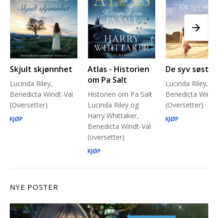
Skjult skjønnhet
Atlas - Historien
De syv søstre
om Pa Salt
Lucinda Riley,
Lucinda Riley,
Benedicta Windt-Val
Historien om Pa Salt
Benedicta Windt
(Oversetter)
Lucinda Riley og
(Oversetter)
Harry Whittaker,
KJØP
KJØP
Benedicta Windt-Val
(oversetter)
KJØP
NYE POSTER