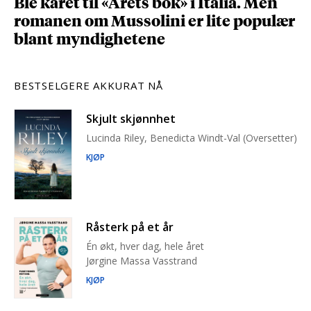
Ble kåret til «Årets bok» i Italia. Men
romanen om Mussolini er lite populær
blant myndighetene
BESTSELGERE AKKURAT NÅ
Skjult skjønnhet
Lucinda Riley, Benedicta Windt-Val (Oversetter)
KJØP
Råsterk på et år
Én økt, hver dag, hele året
Jørgine Massa Vasstrand
KJØP