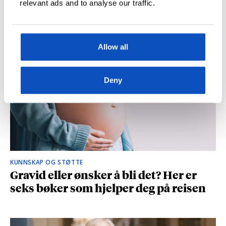
relevant ads and to analyse our traffic.
og spionasje ble helt uinteressant i
romanen
Allow all
Deny
KUNNSKAP OG STØTTE
Gravid eller ønsker å bli det? Her er
seks bøker som hjelper deg på reisen