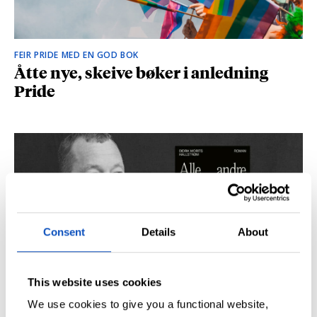
FEIR PRIDE MED EN GOD BOK
Åtte nye, skeive bøker i anledning
Pride
Consent
Details
About
This website uses cookies
SÅ DU NRK-DOKUMENTAREN «AGENTEN»?
Didrik M. Hallstrøm: – Alt det med CIA
We use cookies to give you a functional website,