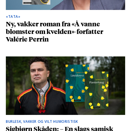
«TATA»
Ny, vakker roman fra «Å vanne
blomster om kvelden»-forfatter
Valérie Perrin
BURLESK, VAKKER OG VILT HUMORISTISK
Sigbjørn Skåden: – En slags samisk