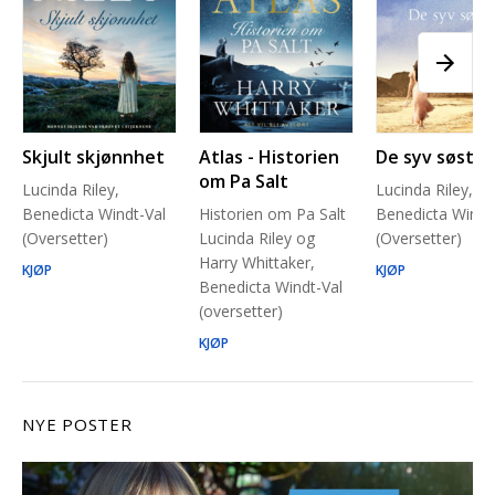
Skjult skjønnhet
Atlas - Historien
De syv søstre
om Pa Salt
Lucinda Riley,
Lucinda Riley,
Benedicta Windt-Val
Historien om Pa Salt
Benedicta Windt
(Oversetter)
Lucinda Riley og
(Oversetter)
Harry Whittaker,
KJØP
KJØP
Benedicta Windt-Val
(oversetter)
KJØP
NYE POSTER