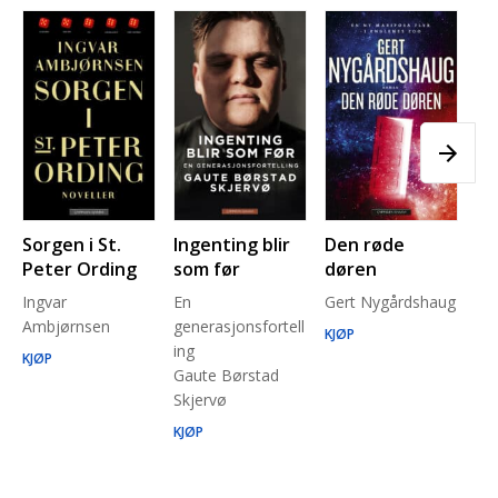
Sorgen i St.
Ingenting blir
Den røde
Pl
Peter Ording
som før
døren
Pe
Ingvar
En
Gert Nygårdshaug
for
Ambjørnsen
generasjonsfortell
un
KJØP
ing
Ma
KJØP
Gaute Børstad
Be
Skjervø
Stå
Run
KJØP
KJ