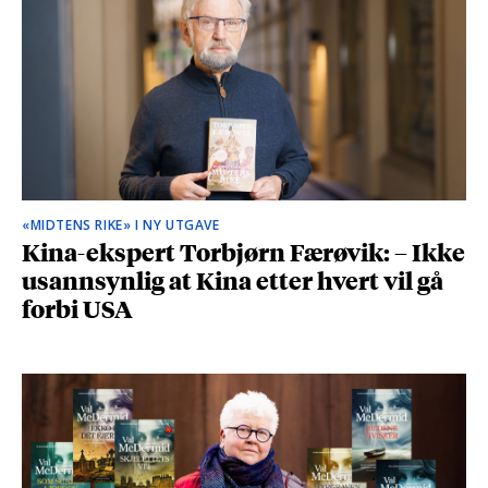
«MIDTENS RIKE» I NY UTGAVE
Kina-ekspert Torbjørn Færøvik: – Ikke
usannsynlig at Kina etter hvert vil gå
forbi USA