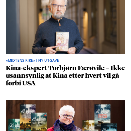
«MIDTENS RIKE» I NY UTGAVE
Kina-ekspert Torbjørn Færøvik: – Ikke
usannsynlig at Kina etter hvert vil gå
forbi USA