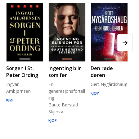
Sorgen i St.
Ingenting blir
Den røde
Pl
Peter Ording
som før
døren
Pe
Ingvar
En
Gert Nygårdshaug
for
Ambjørnsen
generasjonsfortell
un
KJØP
ing
Ma
KJØP
Gaute Børstad
Be
Skjervø
Stå
Run
KJØP
KJ