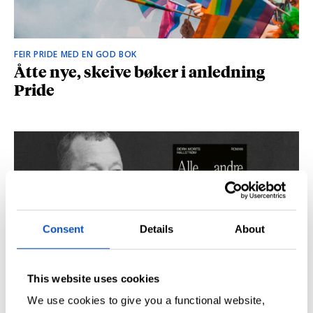
FEIR PRIDE MED EN GOD BOK
Åtte nye, skeive bøker i anledning
Pride
Consent
Details
About
This website uses cookies
SÅ DU NRK-DOKUMENTAREN «AGENTEN»?
Didrik M. Hallstrøm: – Alt det med CIA
We use cookies to give you a functional website,