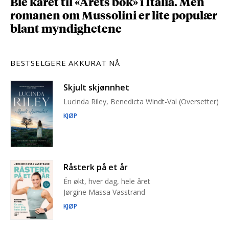
Ble kåret til «Årets bok» i Italia. Men
romanen om Mussolini er lite populær
blant myndighetene
BESTSELGERE AKKURAT NÅ
Skjult skjønnhet
Lucinda Riley, Benedicta Windt-Val (Oversetter)
KJØP
Råsterk på et år
Én økt, hver dag, hele året
Jørgine Massa Vasstrand
KJØP