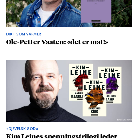
DIKT SOM VARMER
Ole-Petter Vaaten: «det er mat!»
«DJEVELSK GOD»
Kim Leines spenningstrilogi leder