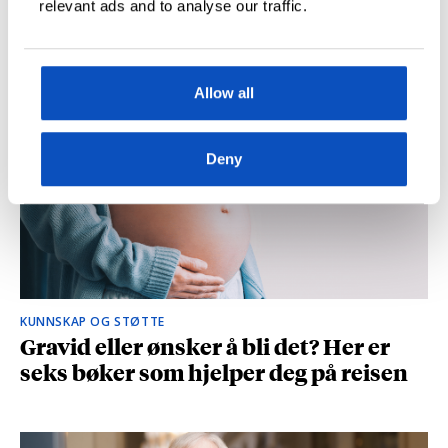
relevant ads and to analyse our traffic.
og spionasje ble helt uinteressant i
romanen
Allow all
Deny
KUNNSKAP OG STØTTE
Gravid eller ønsker å bli det? Her er
seks bøker som hjelper deg på reisen