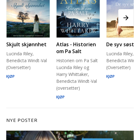
Skjult skjønnhet
Atlas - Historien
De syv søstre
om Pa Salt
Lucinda Riley,
Lucinda Riley,
Benedicta Windt-Val
Historien om Pa Salt
Benedicta Windt
(Oversetter)
Lucinda Riley og
(Oversetter)
Harry Whittaker,
KJØP
KJØP
Benedicta Windt-Val
(oversetter)
KJØP
NYE POSTER