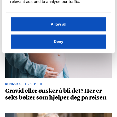
relevant ads and to analyse our traffic.
og spionasje ble helt uinteressant i
romanen
Allow all
Deny
KUNNSKAP OG STØTTE
Gravid eller ønsker å bli det? Her er
seks bøker som hjelper deg på reisen