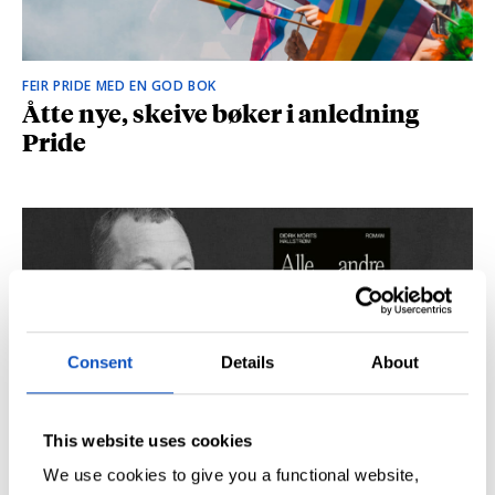
FEIR PRIDE MED EN GOD BOK
Åtte nye, skeive bøker i anledning
Pride
Consent
Details
About
This website uses cookies
SÅ DU NRK-DOKUMENTAREN «AGENTEN»?
Didrik M. Hallstrøm: – Alt det med CIA
We use cookies to give you a functional website,