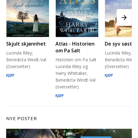
Skjult skjønnhet
Atlas - Historien
De syv søstre
om Pa Salt
Lucinda Riley,
Lucinda Riley,
Benedicta Windt-Val
Historien om Pa Salt
Benedicta Windt
(Oversetter)
Lucinda Riley og
(Oversetter)
Harry Whittaker,
KJØP
KJØP
Benedicta Windt-Val
(oversetter)
KJØP
NYE POSTER