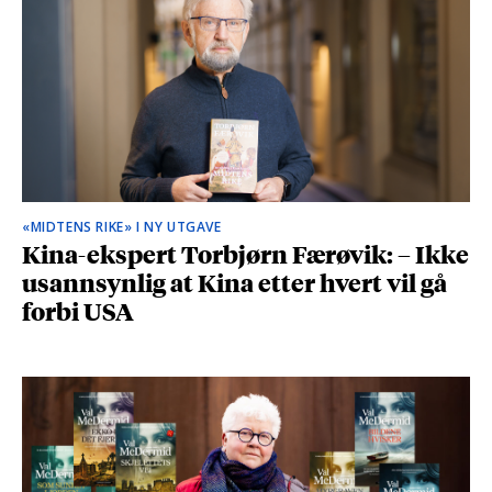
«MIDTENS RIKE» I NY UTGAVE
Kina-ekspert Torbjørn Færøvik: – Ikke
usannsynlig at Kina etter hvert vil gå
forbi USA