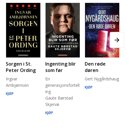
Sorgen i St.
Ingenting blir
Den røde
Pl
Peter Ording
som før
døren
Pe
Ingvar
En
Gert Nygårdshaug
for
Ambjørnsen
generasjonsfortell
un
KJØP
ing
Ma
KJØP
Gaute Børstad
Be
Skjervø
Stå
Run
KJØP
KJ