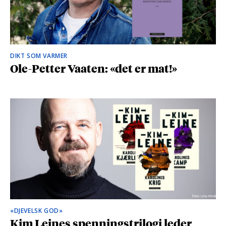
DIKT SOM VARMER
Ole-Petter Vaaten: «det er mat!»
«DJEVELSK GOD»
Kim Leines spenningstrilogi leder