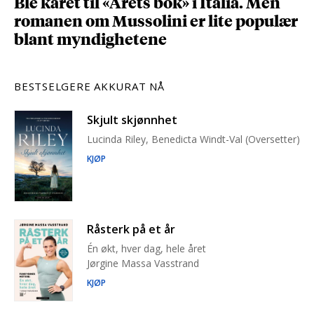
Ble kåret til «Årets bok» i Italia. Men
romanen om Mussolini er lite populær
blant myndighetene
BESTSELGERE AKKURAT NÅ
Skjult skjønnhet
Lucinda Riley, Benedicta Windt-Val (Oversetter)
KJØP
Råsterk på et år
Én økt, hver dag, hele året
Jørgine Massa Vasstrand
KJØP