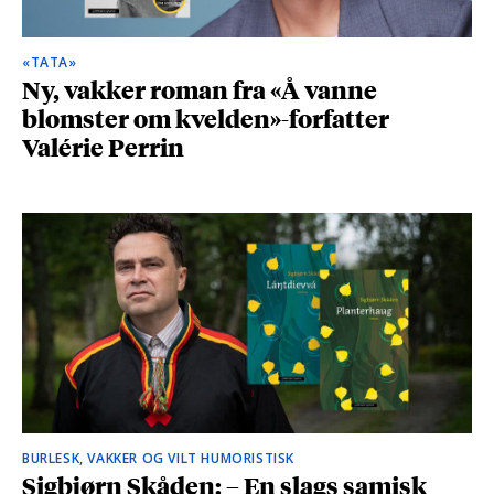
«TATA»
Ny, vakker roman fra «Å vanne
blomster om kvelden»-forfatter
Valérie Perrin
BURLESK, VAKKER OG VILT HUMORISTISK
Sigbjørn Skåden: – En slags samisk