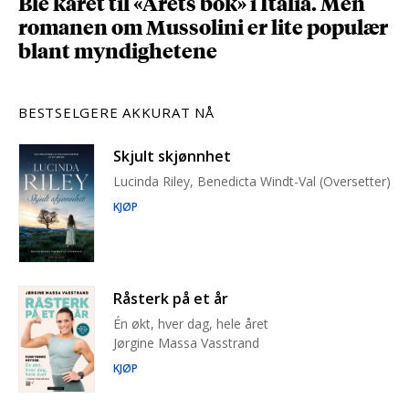
Ble kåret til «Årets bok» i Italia. Men
romanen om Mussolini er lite populær
blant myndighetene
BESTSELGERE AKKURAT NÅ
Skjult skjønnhet
Lucinda Riley, Benedicta Windt-Val (Oversetter)
KJØP
Råsterk på et år
Én økt, hver dag, hele året
Jørgine Massa Vasstrand
KJØP