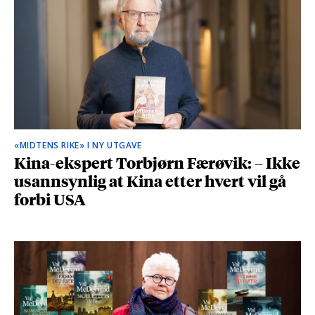
«MIDTENS RIKE» I NY UTGAVE
Kina-ekspert Torbjørn Færøvik: – Ikke
usannsynlig at Kina etter hvert vil gå
forbi USA