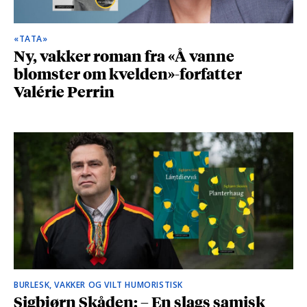
«TATA»
Ny, vakker roman fra «Å vanne
blomster om kvelden»-forfatter
Valérie Perrin
BURLESK, VAKKER OG VILT HUMORISTISK
Sigbjørn Skåden: – En slags samisk