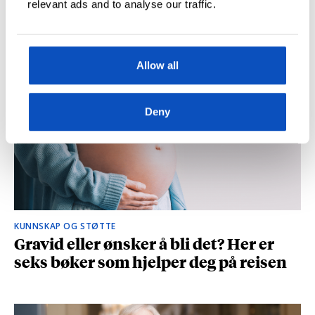
relevant ads and to analyse our traffic.
og spionasje ble helt uinteressant i
romanen
Allow all
Deny
KUNNSKAP OG STØTTE
Gravid eller ønsker å bli det? Her er
seks bøker som hjelper deg på reisen