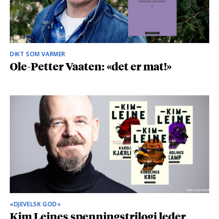
DIKT SOM VARMER
Ole-Petter Vaaten: «det er mat!»
«DJEVELSK GOD»
Kim Leines spenningstrilogi leder