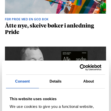
FEIR PRIDE MED EN GOD BOK
Åtte nye, skeive bøker i anledning
Pride
Consent
Details
About
This website uses cookies
SÅ DU NRK-DOKUMENTAREN «AGENTEN»?
Didrik M. Hallstrøm: – Alt det med CIA
We use cookies to give you a functional website,