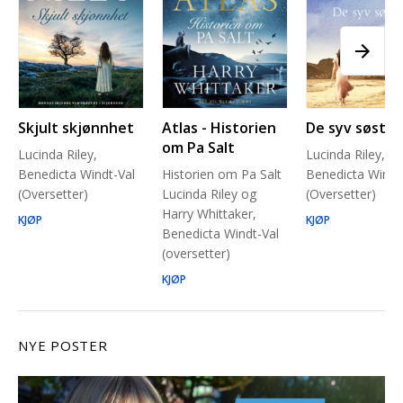
Skjult skjønnhet
Atlas - Historien
De syv søstre
om Pa Salt
Lucinda Riley,
Lucinda Riley,
Benedicta Windt-Val
Historien om Pa Salt
Benedicta Windt
(Oversetter)
Lucinda Riley og
(Oversetter)
Harry Whittaker,
KJØP
KJØP
Benedicta Windt-Val
(oversetter)
KJØP
NYE POSTER