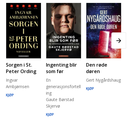
Sorgen i St.
Ingenting blir
Den røde
Pl
Peter Ording
som før
døren
Pe
Ingvar
En
Gert Nygårdshaug
for
Ambjørnsen
generasjonsfortell
un
KJØP
ing
Ma
KJØP
Gaute Børstad
Be
Skjervø
Stå
Run
KJØP
KJ