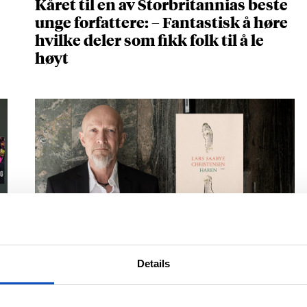
Kåret til en av Storbritannias beste
unge forfattere: – Fantastisk å høre
hvilke deler som fikk folk til å le
høyt
NOVELLESAMLINGEN BEGEISTRER
Lars Saabye Christensens «Haren»
Details
er full av setninger du vil spare på