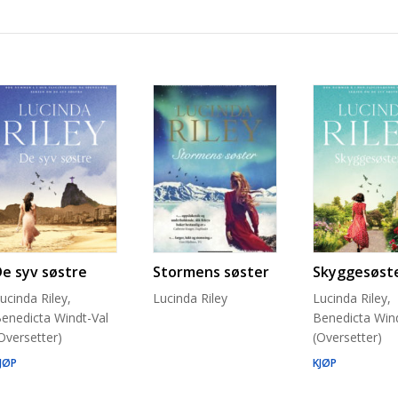
De syv søstre
Stormens søster
Skyggesøst
ucinda Riley,
Lucinda Riley
Lucinda Riley,
enedicta Windt-Val
Benedicta Wind
Oversetter)
(Oversetter)
JØP
KJØP