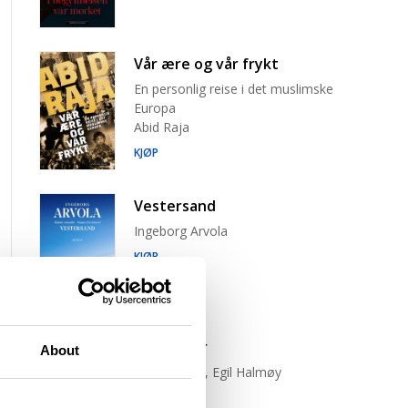
Vår ære og vår frykt
En personlig reise i det muslimske
Europa
Abid Raja
KJØP
Vestersand
Ingeborg Arvola
KJØP
Trist tiger
About
Neige Sinno, Egil Halmøy
(oversetter)