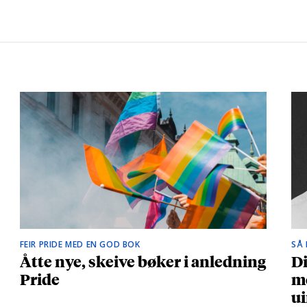
FEIR PRIDE MED EN GOD BOK
SÅ
Åtte nye, skeive bøker i anledning
Di
Pride
me
ui