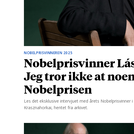
d
NOBELPRISVINNEREN 2025
Nobelprisvinner Lás
Jeg tror ikke at noe
Nobelprisen
Les det eksklusive intervjuet med årets Nobelprisvinner i l
Krasznahorkai, hentet fra arkivet.