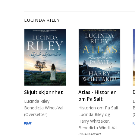
LUCINDA RILEY
Skjult skjønnhet
Atlas - Historien
om Pa Salt
Lucinda Riley,
L
Benedicta Windt-Val
Historien om Pa Salt
B
(Oversetter)
Lucinda Riley og
(
Harry Whittaker,
KJØP
K
Benedicta Windt-Val
(oversetter)