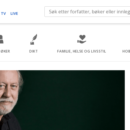
S
 TV
LIVE
e
a
r
c
h
BØKER
DIKT
FAMILIE, HELSE OG LIVSSTIL
HOB
f
o
r
: