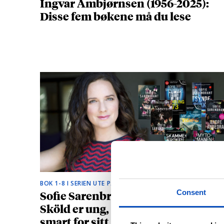
Ingvar Ambjørnsen (1956-2025):
Disse fem bøkene må du lese
BOK 1-8 I SERIEN UTE PÅ NORSK
Sofie Sarenbrants krimhelt Emma
Consent
Sköld er ung, vakker og litt for
smart for sitt eget beste