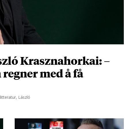
zló Krasznahorkai: –
n regner med å få
itteratur, László