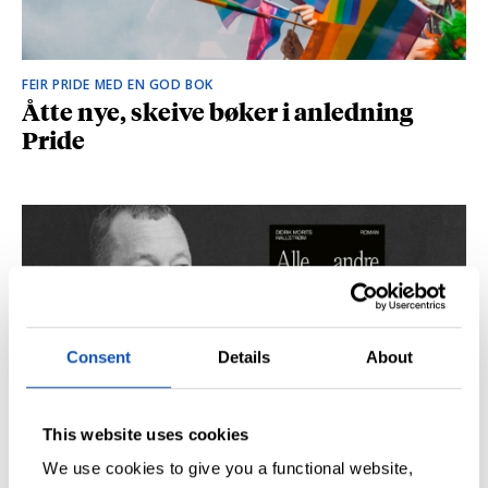
FEIR PRIDE MED EN GOD BOK
Åtte nye, skeive bøker i anledning
Pride
Consent
Details
About
This website uses cookies
SÅ DU NRK-DOKUMENTAREN «AGENTEN»?
Didrik M. Hallstrøm: – Alt det med CIA
We use cookies to give you a functional website,