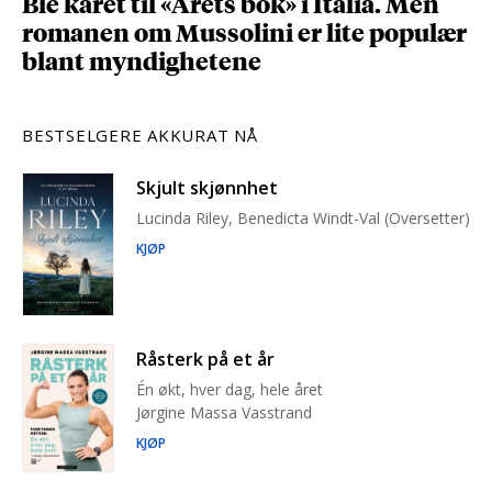
Ble kåret til «Årets bok» i Italia. Men
romanen om Mussolini er lite populær
blant myndighetene
BESTSELGERE AKKURAT NÅ
Skjult skjønnhet
Lucinda Riley, Benedicta Windt-Val (Oversetter)
KJØP
Råsterk på et år
Én økt, hver dag, hele året
Jørgine Massa Vasstrand
KJØP