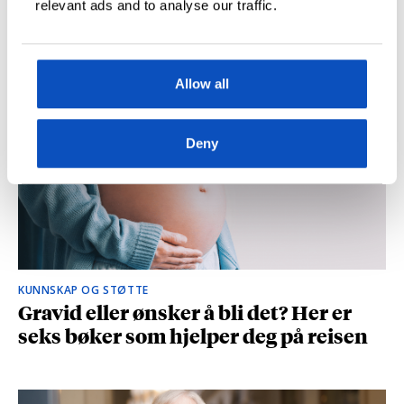
relevant ads and to analyse our traffic.
og spionasje ble helt uinteressant i
romanen
Allow all
Deny
KUNNSKAP OG STØTTE
Gravid eller ønsker å bli det? Her er
seks bøker som hjelper deg på reisen