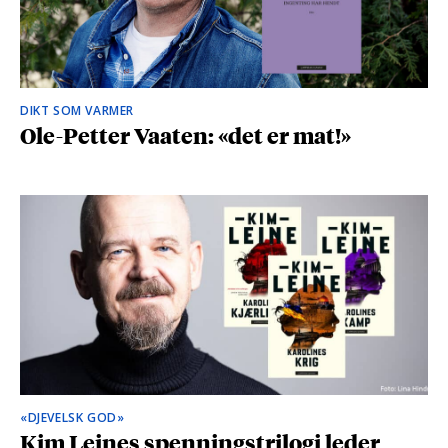
DIKT SOM VARMER
Ole-Petter Vaaten: «det er mat!»
«DJEVELSK GOD»
Kim Leines spenningstrilogi leder