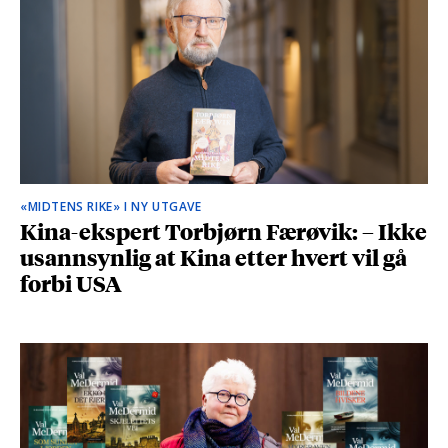
«MIDTENS RIKE» I NY UTGAVE
Kina-ekspert Torbjørn Færøvik: – Ikke
usannsynlig at Kina etter hvert vil gå
forbi USA