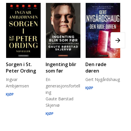
Sorgen i St.
Ingenting blir
Den røde
Pl
Peter Ording
som før
døren
Pe
Ingvar
En
Gert Nygårdshaug
for
Ambjørnsen
generasjonsfortell
un
KJØP
ing
Ma
KJØP
Gaute Børstad
Be
Skjervø
Stå
Run
KJØP
KJ