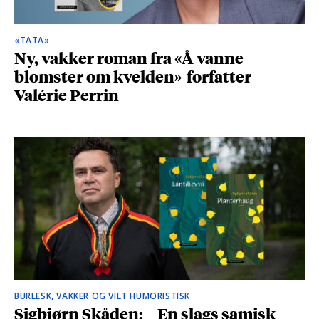
«TATA»
Ny, vakker roman fra «Å vanne
blomster om kvelden»-forfatter
Valérie Perrin
BURLESK, VAKKER OG VILT HUMORISTISK
Sigbjørn Skåden: – En slags samisk