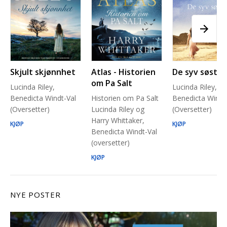
Skjult skjønnhet
Atlas - Historien
De syv søstre
om Pa Salt
Lucinda Riley,
Lucinda Riley,
Benedicta Windt-Val
Historien om Pa Salt
Benedicta Windt
(Oversetter)
Lucinda Riley og
(Oversetter)
Harry Whittaker,
KJØP
KJØP
Benedicta Windt-Val
(oversetter)
KJØP
NYE POSTER