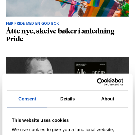
FEIR PRIDE MED EN GOD BOK
Åtte nye, skeive bøker i anledning
Pride
Consent
Details
About
This website uses cookies
SÅ DU NRK-DOKUMENTAREN «AGENTEN»?
Didrik M. Hallstrøm: – Alt det med CIA
We use cookies to give you a functional website,