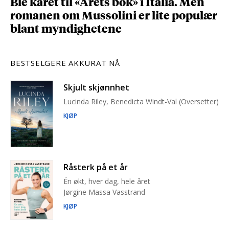
Ble kåret til «Årets bok» i Italia. Men
romanen om Mussolini er lite populær
blant myndighetene
BESTSELGERE AKKURAT NÅ
Skjult skjønnhet
Lucinda Riley, Benedicta Windt-Val (Oversetter)
KJØP
Råsterk på et år
Én økt, hver dag, hele året
Jørgine Massa Vasstrand
KJØP