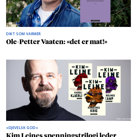
DIKT SOM VARMER
Ole-Petter Vaaten: «det er mat!»
«DJEVELSK GOD»
Kim Leines spenningstrilogi leder