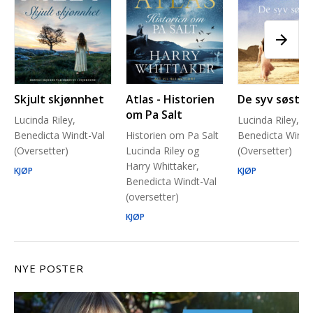
Skjult skjønnhet
Atlas - Historien
De syv søstre
om Pa Salt
Lucinda Riley,
Lucinda Riley,
Benedicta Windt-Val
Historien om Pa Salt
Benedicta Windt
(Oversetter)
Lucinda Riley og
(Oversetter)
Harry Whittaker,
KJØP
KJØP
Benedicta Windt-Val
(oversetter)
KJØP
NYE POSTER