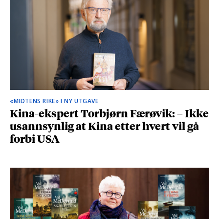
«MIDTENS RIKE» I NY UTGAVE
Kina-ekspert Torbjørn Færøvik: – Ikke
usannsynlig at Kina etter hvert vil gå
forbi USA