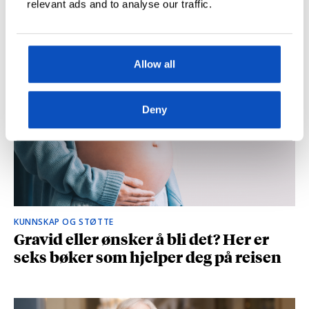
relevant ads and to analyse our traffic.
og spionasje ble helt uinteressant i
romanen
Allow all
Deny
KUNNSKAP OG STØTTE
Gravid eller ønsker å bli det? Her er
seks bøker som hjelper deg på reisen