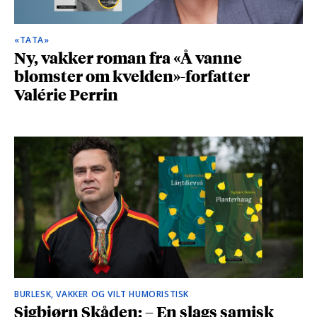
«TATA»
Ny, vakker roman fra «Å vanne
blomster om kvelden»-forfatter
Valérie Perrin
BURLESK, VAKKER OG VILT HUMORISTISK
Sigbjørn Skåden: – En slags samisk