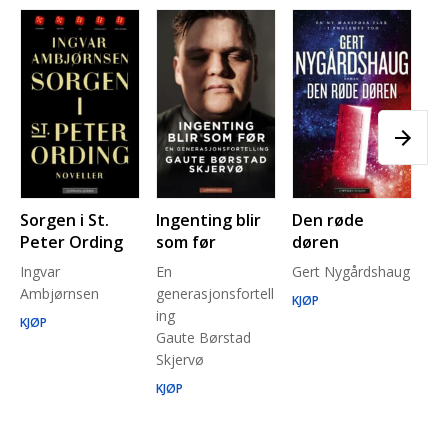
Sorgen i St.
Ingenting blir
Den røde
Pl
Peter Ording
som før
døren
Pe
Ingvar
En
Gert Nygårdshaug
for
Ambjørnsen
generasjonsfortell
un
KJØP
ing
Ma
KJØP
Gaute Børstad
Be
Skjervø
Stå
Run
KJØP
KJ