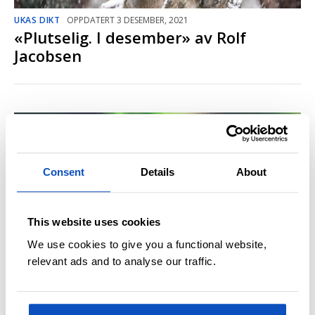
UKAS DIKT
OPPDATERT 3 DESEMBER, 2021
«Plutselig. I desember» av Rolf
Jacobsen
Consent
Details
About
This website uses cookies
We use cookies to give you a functional website,
relevant ads and to analyse our traffic.
UKAS DIKT
OPPDATERT 26 NOVEMBER, 2021
«Nord» av Rolf Jacobsen