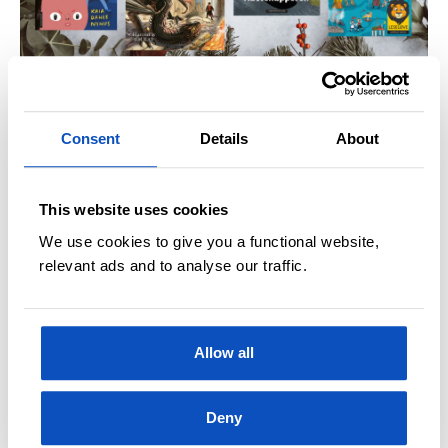
JULEGAVE-GUIDEN 2019
OPPDATERT 26 JANUAR, 2022
Julegavetips til barn 6-9 år
Consent
Details
About
This website uses cookies
We use cookies to give you a functional website,
relevant ads and to analyse our traffic.
Allow all
FORFATTERE I SAMTALE
OPPDATERT 8 OKTOBER, 2019
Deny
Skaperne av Dyrenes Detektivbyrå: