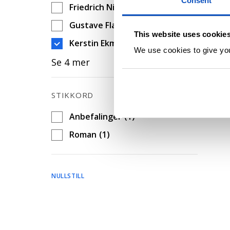
Consent
d
Friedrich Nietzsche
(1)
Gustave Flaubert
(1)
This website uses cookie
Kerstin Ekman
(1)
We use cookies to give you 
Se 4 mer
STIKKORD
Anbefalinger
(1)
Roman
(1)
NULLSTILL