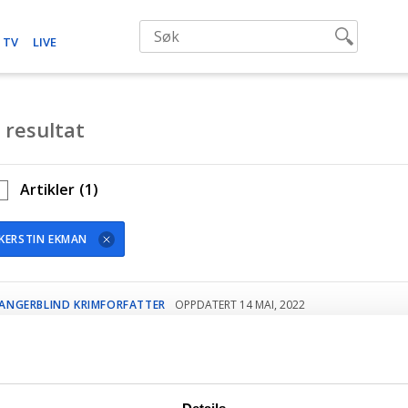
 TV
LIVE
 resultat
Artikler
(1)
KERSTIN EKMAN
JANGERBLIND KRIMFORFATTER
OPPDATERT 14 MAI, 2022
orfatternes boktips: Torkil
Damhaug