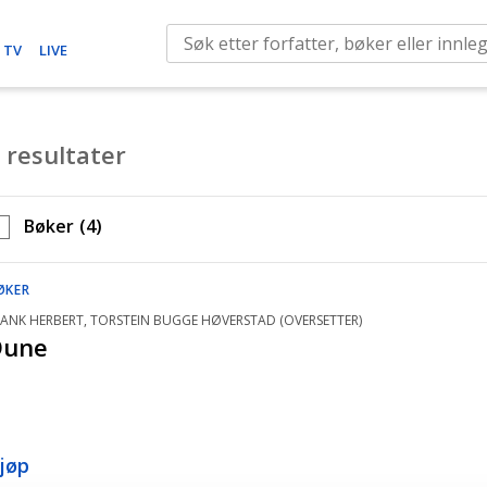
S
 TV
LIVE
e
a
r
 resultater
c
h
f
Bøker
(4)
o
r
ØKER
:
RANK HERBERT, TORSTEIN BUGGE HØVERSTAD (OVERSETTER)
Dune
jøp