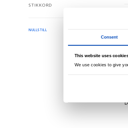
d
STIKKORD
B
D
NULLSTILL
D
Consent
This website uses cookie
K
We use cookies to give you 
B
B
D