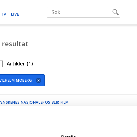
 TV
LIVE
 resultat
Artikler
(1)
VILHELM MOBERG
VENSKENES NASJONALEPOS BLIR FILM
PPDATERT 30 AUGUST, 2022
Utvandrerne»-bøkene blir ny film:
 Tåler og fortjener å tolkes