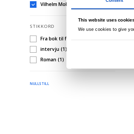
Consent
d
Vilhelm Moberg
(1)
This website uses cookie
STIKKORD
We use cookies to give you 
Fra bok til film
(1)
intervju
(1)
Roman
(1)
NULLSTILL