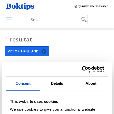
H
B
o
o
p
O
k
p
p
e
t
t
n
i
M
1 resultat
i
e
p
l
n
s
u
VICTORIA KIELLAND
i
n
n
FILTRÉR SØKERESULTAT
h
o
Consent
Details
About
l
d
This website uses cookies
We use cookies to give you a functional website,