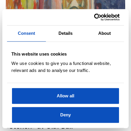
UKAS DIKT
OPPDATERT 22 DESEMBER, 2020
«Elvira» av Olaf Bull
Consent
Details
About
This website uses cookies
We use cookies to give you a functional website,
relevant ads and to analyse our traffic.
Allow all
Deny
ATLE NIELSENS FAVORITTDIKT
OPPDATERT 18 OKTOBER, 2019
«Stenen» av Olaf Bull