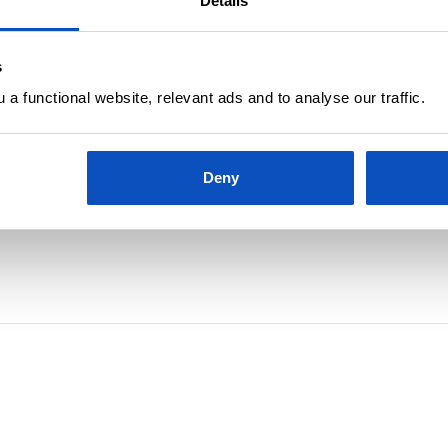
Details
s
a functional website, relevant ads and to analyse our traffic.
NGRID BRÆKKEN MELVE
OPPDATERT 4 OKTOBER, 2022
ebuterer til terningkast 6: – En
oman som lyser av innsikt
Deny