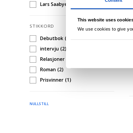
Consent
d
Lars Saabye Christensen
(1)
This website uses cookie
STIKKORD
We use cookies to give you 
Debutbok
(2)
I
D
intervju
(2)
r
Relasjoner
(2)
Roman
(2)
Prisvinner
(1)
NULLSTILL