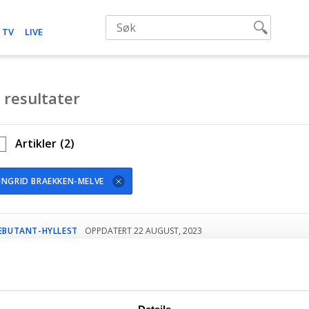
 TV
LIVE
 resultater
Artikler
(2)
INGRID BRAEKKEN-MELVE
EBUTANT-HYLLEST
OPPDATERT 22 AUGUST, 2023
aabye-stipendet 2023 til Ingrid
Brækken Melve