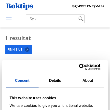
H
B
o
o
p
O
k
p
p
e
t
t
n
i
M
1 resultat
i
e
p
l
n
s
u
FINN SJUE
i
n
n
FILTRÉR SØKERESULTAT
h
o
Consent
Details
About
l
d
This website uses cookies
We use cookies to give you a functional website,