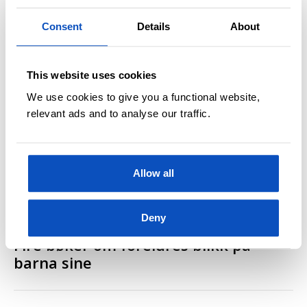
Fra «Mor når hun vinker fra toget» av
Emely Benedicte Kahrs
Consent
Details
About
This website uses cookies
We use cookies to give you a functional website,
relevant ads and to analyse our traffic.
Allow all
Deny
EMELY BENEDICTE KAHRS ANBEFALER
OPPDATERT 28 MARS, 2022
Fire bøker om foreldres blikk på
barna sine